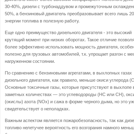
30-40%, дизели с турбонаддувом и промежуточным охлажден
50%, а бензиновый двигатель преобразовывает всего лишь 2
энергии топлива в полезную работу.
Еще одно преимущество дизельного двигателя - это высокий
крутящий момент при низких оборотах. Такое отличие позвол
более эффективно использовать мощность двигателя, особе
полезно для грузовых автомобилей, т.к. упрощает разгон с ме
нагруженном состоянии.
По сравнению с бензиновыми агрегатами, в выхлопных газах
дизельного двигателя, как правило, меньше окиси углерода (
Основные токсичные газы, которые присутствуют в выхлопе 
заметных количествах — это углеводороды (НС или СН), ок
(окислы) азота (NОх) и сажа в форме черного дыма, но это у
свидетельствует о неполадках.
Важным аспектом является пожаробезопасность, так как диз
топливо нелетучее вероятность его возгорания намного меньш