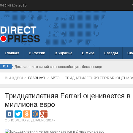
04
Январь
2015
Главная
В России
В Украине
В Мире
Звезды
Сп
HOT
Доказано, что синий свет способствует бессоннице
ВЫ ЗДЕСЬ:
ГЛАВНАЯ
АВТО
ТРИДЦАТИЛЕТНЯЯ FERRARI ОЦЕНИВА
Тридцатилетняя Ferrari оценивается в
миллиона евро
ОБНОВЛЕНО 26 ДЕКАБРЬ 2014