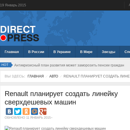
19
Январь
2015
Главная
В России
В Украине
В Мире
Звезды
Сп
HOT
Антикризисный план развития может заморозить пенсии граждан
ВЫ ЗДЕСЬ:
ГЛАВНАЯ
АВТО
RENAULT ПЛАНИРУЕТ СОЗДАТЬ ЛИН
Renault планирует создать линейку
сверхдешевых машин
ОБНОВЛЕНО 11 ЯНВАРЬ 2015