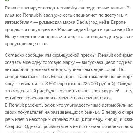
Renault планирует создать линейку сверхдешевых машин. В
альянсе Renault-Nissan уже есть специалист по доступным
автомобилям — румынская марка Dacia (под ней в Европе
продаются популярные в России седан Logan и кроссовер Dust
Но руководство концерна считает, что потенциал для удешев
продукции еще есть.
Согласно сообщениям французской прессы, Renault собирает
создать еще одну торговую марку — выпускающиеся под ней
автомобили должны быть доступнее чем седан Logan. По
сведениям газеты Les Echos, цены на автомобили новой марк
могут начинаться с 3 500 евро (около 225 000 рублей). Ожида
что модельный ряд будет состоять из четырех моделей — сед
хэтчбека, кроссовера и семиместного компактвэна.
В Renault рассчитывают, что ультрадоступные автомобили на
своих покупателей на развивающихся рынках. В первую очер
речь идет о некоторых странах Азии (к примеру, Индии) и Юж
Америки. Однако производитель не исключает появления нов