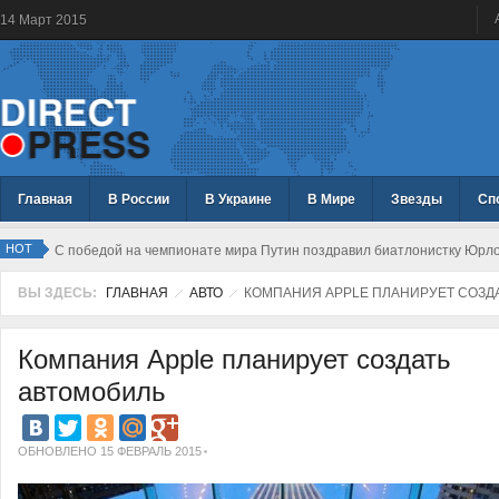
14
Март
2015
Главная
В России
В Украине
В Мире
Звезды
Сп
HOT
С победой на чемпионате мира Путин поздравил биатлонистку Юрл
ВЫ ЗДЕСЬ:
ГЛАВНАЯ
АВТО
КОМПАНИЯ APPLE ПЛАНИРУЕТ СОЗД
Компания Apple планирует создать
автомобиль
ОБНОВЛЕНО 15 ФЕВРАЛЬ 2015