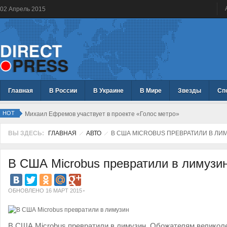
02
Апрель
2015
Главная
В России
В Украине
В Мире
Звезды
Сп
HOT
Михаил Ефремов участвует в проекте «Голос метро»
ВЫ ЗДЕСЬ:
ГЛАВНАЯ
АВТО
В США MICROBUS ПРЕВРАТИЛИ В ЛИ
В США Microbus превратили в лимузи
ОБНОВЛЕНО 16 МАРТ 2015
В США Microbus превратили в лимузин. Обожателям великол