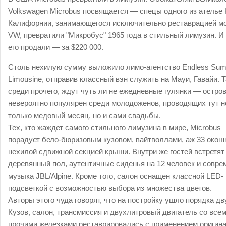
Volkswagen Microbus посвящается — спецы одного из ателье
Калифорнии, занимающегося исключительно реставрацией м
VW, превратили "Микробус" 1965 года в стильный лимузин. И 
его продали — за $220 000.
Столь нехилую сумму выложило лимо-агентство Endless Su
Limousine, отправив классный вэн служить на Мауи, Гавайи. Т
среди прочего, ждут чуть ли не ежедневные гулянки — остро
невероятно популярен среди молодоженов, проводящих тут н
только медовый месяц, но и сами свадьбы.
Тех, кто жаждет самого стильного лимузина в мире, Microbus
порадует бело-бюризовым кузовом, вайтволлами, аж 33 окош
нехилой сдвижной секцией крыши. Внутри же гостей встретят
деревянный пол, аутентичные сиденья на 12 человек и совре
музыка JBL/Alpine. Кроме того, салон оснащен классной LED-
подсветкой с возможностью выбора из множества цветов.
Авторы этого чуда говорят, что на постройку ушло порядка дву
Кузов, салон, трансмиссия и двухлитровый двигатель со все
прочими железками реставрировались с применением оригин