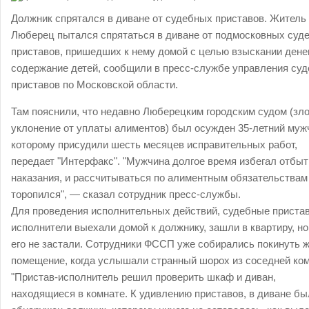
Должник спрятался в диване от судебных приставов. Житель
Люберец пытался спрятаться в диване от подмосковных суд
приставов, пришедших к нему домой с целью взыскании дене
содержание детей, сообщили в пресс-службе управления су
приставов по Московской области.
Там пояснили, что недавно Люберецким городским судом (зл
уклонение от уплаты алиментов) был осужден 35-летний муж
которому присудили шесть месяцев исправительных работ,
передает "Интерфакс". "Мужчина долгое время избегал отбыт
наказания, и рассчитываться по алиментным обязательствам
торопился", — сказал сотрудник пресс-службы.
Для проведения исполнительных действий, судебные приста
исполнители выехали домой к должнику, зашли в квартиру, н
его не застали. Сотрудники ФССП уже собирались покинуть 
помещение, когда услышали странный шорох из соседней ко
"Пристав-исполнитель решил проверить шкаф и диван,
находящиеся в комнате. К удивлению приставов, в диване бы