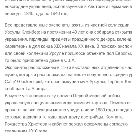
новогодние украшения, используемые в Австрии и Германии в
период с 1840 года по 1940 год.
Все представленные экспонаты взяты из частной коллекции
Урсулы Клойбер: на протяжении 40 лет она собирала открытк
украшения, гирлянды, предметы праздничного декора, календ
характерные для конца XIX начала ХХ века. В поисках экспо
для своей коллекции Урсуле пришлось объехать пол Европы,
то было приобретено даже в США.
Экспонаты расположены в 11-ти выставочных отделениях час
музея, который расположился на месте популярного среди ту
Caffe' Glockenspiel, которое выкупил муж Урсулы, Герберт Кл
сообщает La Stampa.
В музее установили елку времен Первой мировой войны,
украшенную специальными игрушками из картона. Помимо вс
прочего, на экспозиции можно увидеть ясли 1880 года и подар
которые дарили в те годы друг другу австрийцы. Комната
Рождества Христова и кабинет зеркал оформлены согласно
традициям 1910 года.