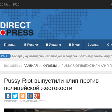
15
Март
2015
Главная
В России
В Украине
В Мире
Звезды
Сп
HOT
Роберт Дауни-младший преподнес в подарок 7-летнему поклоннику р
ВЫ ЗДЕСЬ:
ГЛАВНАЯ
КУРЬЕЗЫ
PUSSY RIOT ВЫПУСТИЛИ КЛИП 
Pussy Riot выпустили клип против
полицейской жестокости
ОБНОВЛЕНО 19 ФЕВРАЛЬ 2015