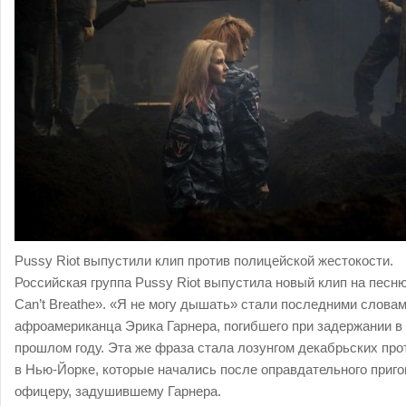
Pussy Riot выпустили клип против полицейской жестокости.
Российская группа Pussy Riot выпустила новый клип на песню
Can’t Breathe». «Я не могу дышать» стали последними слова
афроамериканца Эрика Гарнера, погибшего при задержании в
прошлом году. Эта же фраза стала лозунгом декабрьских про
в Нью-Йорке, которые начались после оправдательного приго
офицеру, задушившему Гарнера.