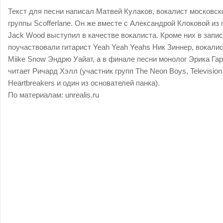
Текст для песни написал Матвей Кулаков, вокалист московск
группы Scofferlane. Он же вместе с Александрой Клоковой из
Jack Wood выступил в качестве вокалиста. Кроме них в запи
поучаствовали гитарист Yeah Yeah Yeahs Ник Зиннер, вокали
Miike Snow Эндрю Уайат, а в финале песни монолог Эрика Га
читает Ричард Хэлл (участник групп The Neon Boys, Television
Heartbreakers и один из основателей панка).
По материалам:
unrealis.ru