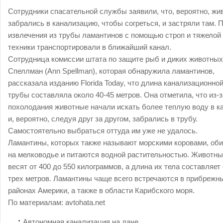
Сотрудники спасательной службы заявили, что, вероятно, жи
забрались в канализацию, чтобы согреться, и застряли там. 
извлечения из трубы ламантинов с помощью строп и тяжелой
техники транспортировали в ближайший канал.
Сотрудница комиссии штата по защите рыб и диких животны
Спеллман (Ann Spellman), которая обнаружила ламантинов,
рассказала изданию Florida Today, что длина канализационно
трубы составляла около 40-45 метров. Она отметила, что из-з
похолодания животные начали искать более теплую воду в к
и, вероятно, следуя друг за другом, забрались в трубу.
Самостоятельно выбраться оттуда им уже не удалось.
Ламантины, которых также называют морскими коровами, об
на мелководье и питаются водной растительностью. Животн
весят от 400 до 550 килограммов, а длина их тела составляет
трех метров. Ламантины чаще всего встречаются в прибрежн
районах Америки, а также в области Карибского моря.
По материалам:
avtohata.net
Автономная канализация на даче