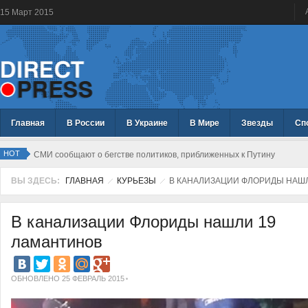
15
Март
2015
Главная
В России
В Украине
В Мире
Звезды
Сп
HOT
СМИ сообщают о бегстве политиков, приближенных к Путину
ВЫ ЗДЕСЬ:
ГЛАВНАЯ
КУРЬЕЗЫ
В КАНАЛИЗАЦИИ ФЛОРИДЫ НАШЛ
В канализации Флориды нашли 19
ламантинов
ОБНОВЛЕНО 25 ФЕВРАЛЬ 2015