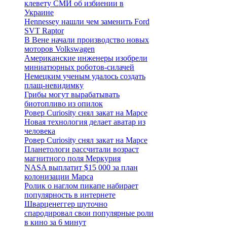
клевету СМИ об избиении в
Украине
Hennessey нашли чем заменить Ford
SVT Raptor
В Вене начали производство новых
моторов Volkswagen
Американские инженеры изобрели
миниатюрных роботов-силачей
Немецким ученым удалось создать
плащ-невидимку
Грибы могут вырабатывать
биотопливо из опилок
Ровер Curiosity снял закат на Марсе
Новая технология делает аватар из
человека
Ровер Curiosity снял закат на Марсе
Планетологи рассчитали возраст
магнитного поля Меркурия
NASA выплатит $15 000 за план
колонизации Марса
Ролик о наглом пикапе набирает
популярность в интернете
Шварценеггер шуточно
спародировал свои популярные роли
в кино за 6 минут