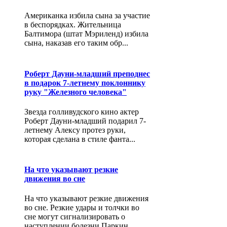
Американка избила сына за участие
в беспорядках. Жительница
Балтимора (штат Мэриленд) избила
сына, наказав его таким обр...
Роберт Дауни-младший преподнес
в подарок 7-летнему поклоннику
руку "Железного человека"
Звезда голливудского кино актер
Роберт Дауни-младший подарил 7-
летнему Алексу протез руки,
которая сделана в стиле фанта...
На что указывают резкие
движения во сне
На что указывают резкие движения
во сне. Резкие удары и толчки во
сне могут сигнализировать о
наступлении болезни Паркин...