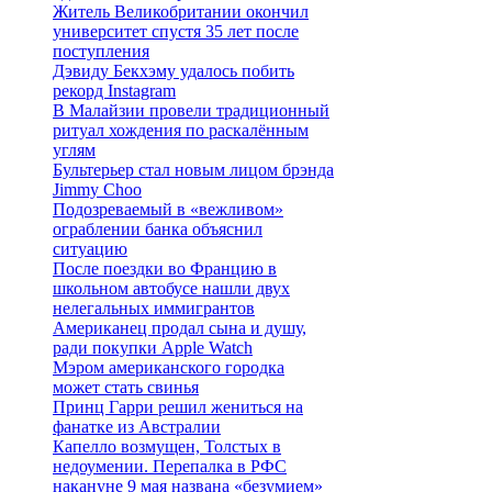
Житель Великобритании окончил
университет спустя 35 лет после
поступления
Дэвиду Бекхэму удалось побить
рекорд Instagram
В Малайзии провели традиционный
ритуал хождения по раскалённым
углям
Бультерьер стал новым лицом брэнда
Jimmy Choo
Подозреваемый в «вежливом»
ограблении банка объяснил
ситуацию
После поездки во Францию в
школьном автобусе нашли двух
нелегальных иммигрантов
Американец продал сына и душу,
ради покупки Apple Watch
Мэром американского городка
может стать свинья
Принц Гарри решил жениться на
фанатке из Австралии
Капелло возмущен, Толстых в
недоумении. Перепалка в РФС
накануне 9 мая названа «безумием»