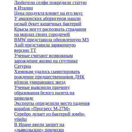
Любители селфи повредили статую
в Италии
Цена продукта влияет на его вкус
У амазонских аборигенов нашли
целый букет кишечных бактерий
Крысы могут распознать страдания
на мордах своих сородичей
BMW представила обновленную M3
Audi представила заряженную
версию TT
Ученые считают возможным
зарождение жизни на спутнике
Сатурна
Химикам удалось сымитировать
рождение предшественников ДНК
вблизи умирающих звезд
Ученые выяснили причину
образования белого налета на
шоколаде
Эксперты определили место падения
корабля «Прогресс М-27М»
Серебро делает из бактерий зомби-
убийц
В Иране ввели запрет на
«дьявольские» прически