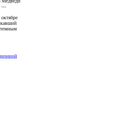
.) Медведи
, —
 октябре
искавший
истемным
ационной