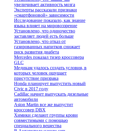
увеличивает активность мозга
Эксперты рассказали признаки
«смартфоновой» зависимости
Исследование показало, как знание
языка влияет на мировоззрение
Установлено, что одиночество
заставляет людей есть больше
Установлено, что отказ от
газированных напитков снижает
риск развития диабета
Mercedes показал тизер кроссовера
GLC
Медикам удалось создать условия, в
которых человек ощущает
присутствие призрака
Honda планирует выпустить новый
Civic в 2017 году
Cadillac начнет выпускать дизельные
автомобили
Aston Martin все же выпустит
кроссовер DBX
Химики сделают группы крови
совместимыми с помощью
специального вещества
В Антарктиде нашли сеть