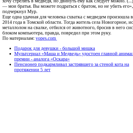
хочу стрелять в медведя, но двинуть ему как следует можно. (..
— мои братья. Вы можете подраться с братом, но не убить его»
подчеркнул Мур.
Еще одна удачная для человека схватка с медведем произошла в
2014 года в Томской области. Тогда житель села Новогорное, 
металлолом на свалке, отбился от животного, бросив в него с
блоком компьютера, правда, повредил при этом руку.
По материалам:
vopes.com
Подарок для девушки - большой мишка
Мультсериал «Маша и Медведь» удостоен главной аним
премии - аналога «Оскара»
Пенсионер подкармливал застрявшего за стеной кота на
протяжении 5 лет