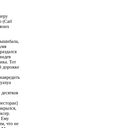
неру
 (Carl
своих
вышибала,
умя
раздался
Увидев
ика. Тот
й дорожке
навредить
хуахуа
 десятков
ресторан]
акрылся,
ксер.
. Ему
м, что не