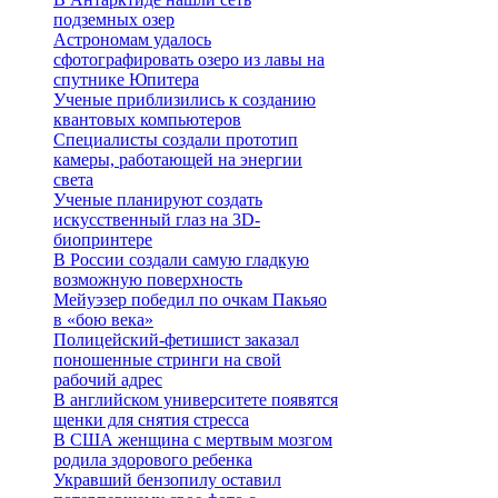
подземных озер
Астрономам удалось
сфотографировать озеро из лавы на
спутнике Юпитера
Ученые приблизились к созданию
квантовых компьютеров
Специалисты создали прототип
камеры, работающей на энергии
света
Ученые планируют создать
искусственный глаз на 3D-
биопринтере
В России создали самую гладкую
возможную поверхность
Мейуэзер победил по очкам Пакьяо
в «бою века»
Полицейский-фетишист заказал
поношенные стринги на свой
рабочий адрес
В английском университете появятся
щенки для снятия стресса
В США женщина с мертвым мозгом
родила здорового ребенка
Укравший бензопилу оставил