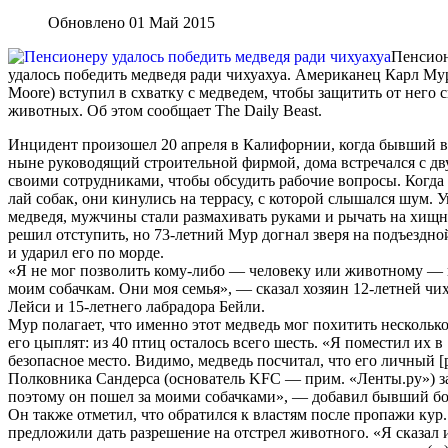
Обновлено 01 Май 2015
Пенсио
удалось победить медведя ради чихуахуа. Американец Карл Мур
Moore) вступил в схватку с медведем, чтобы защитить от него 
животных. Об этом сообщает The Daily Beast.
Инцидент произошел 20 апреля в Калифорнии, когда бывший 
ныне руководящий строительной фирмой, дома встречался с дв
своими сотрудниками, чтобы обсудить рабочие вопросы. Когда 
лай собак, они кинулись на террасу, с которой слышался шум. 
медведя, мужчины стали размахивать руками и рычать на хищн
решил отступить, но 73-летний Мур догнал зверя на подъездно
и ударил его по морде.
«Я не мог позволить кому-либо — человеку или животному — 
моим собачкам. Они моя семья», — сказал хозяин 12-летней чи
Лейси и 15-летнего лабрадора Бейли.
Мур полагает, что именно этот медведь мог похитить несколько
его цыплят: из 40 птиц осталось всего шесть. «Я поместил их в
безопасное место. Видимо, медведь посчитал, что его личный [
Полковника Сандерса (основатель KFC — прим. «Ленты.ру») з
поэтому он пошел за моими собачками», — добавил бывший бо
Он также отметил, что обратился к властям после пропажи кур
предложили дать разрешение на отстрел животного. «Я сказал и