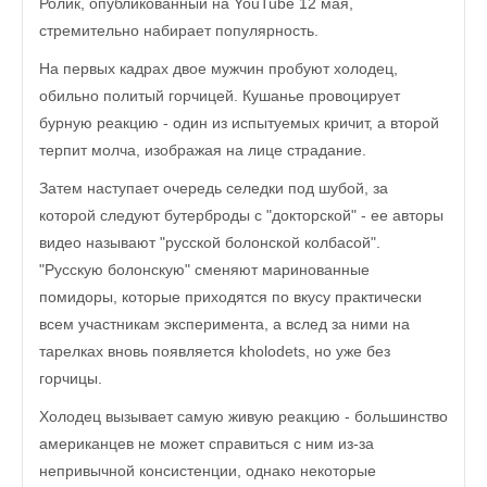
Ролик, опубликованный на YouTube 12 мая,
стремительно набирает популярность.
На первых кадрах двое мужчин пробуют холодец,
обильно политый горчицей. Кушанье провоцирует
бурную реакцию - один из испытуемых кричит, а второй
терпит молча, изображая на лице страдание.
Затем наступает очередь селедки под шубой, за
которой следуют бутерброды с "докторской" - ее авторы
видео называют "русской болонской колбасой".
"Русскую болонскую" сменяют маринованные
помидоры, которые приходятся по вкусу практически
всем участникам эксперимента, а вслед за ними на
тарелках вновь появляется kholodets, но уже без
горчицы.
Холодец вызывает самую живую реакцию - большинство
американцев не может справиться с ним из-за
непривычной консистенции, однако некоторые