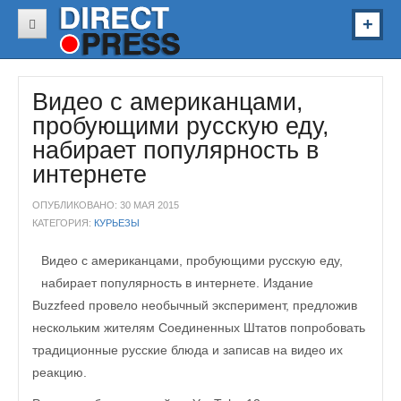
В России
Видео с американцами,
В Украине
пробующими русскую еду,
В Мире
набирает популярность в
Звезды
интернете
Спорт
ОПУБЛИКОВАНО: 30 МАЯ 2015
КАТЕГОРИЯ:
КУРЬЕЗЫ
Авто
Видео с американцами, пробующими русскую еду,
Здоровье
набирает популярность в интернете. Издание
Наука
Buzzfeed провело необычный эксперимент, предложив
нескольким жителям Соединенных Штатов попробовать
Курьезы
традиционные русские блюда и записав на видео их
Видео
реакцию.