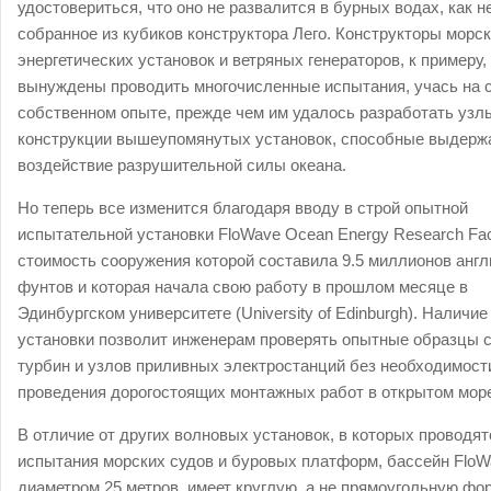
удостовериться, что оно не развалится в бурных водах, как н
собранное из кубиков конструктора Лего. Конструкторы морс
энергетических установок и ветряных генераторов, к примеру
вынуждены проводить многочисленные испытания, учась на 
собственном опыте, прежде чем им удалось разработать узл
конструкции вышеупомянутых установок, способные выдерж
воздействие разрушительной силы океана.
Но теперь все изменится благодаря вводу в строй опытной
испытательной установки FloWave Ocean Energy Research Facil
стоимость сооружения которой составила 9.5 миллионов англ
фунтов и которая начала свою работу в прошлом месяце в
Эдинбургском университете (University of Edinburgh). Наличие
установки позволит инженерам проверять опытные образцы 
турбин и узлов приливных электростанций без необходимост
проведения дорогостоящих монтажных работ в открытом мор
В отличие от других волновых установок, в которых проводят
испытания морских судов и буровых платформ, бассейн FloW
диаметром 25 метров, имеет круглую, а не прямоугольную фор