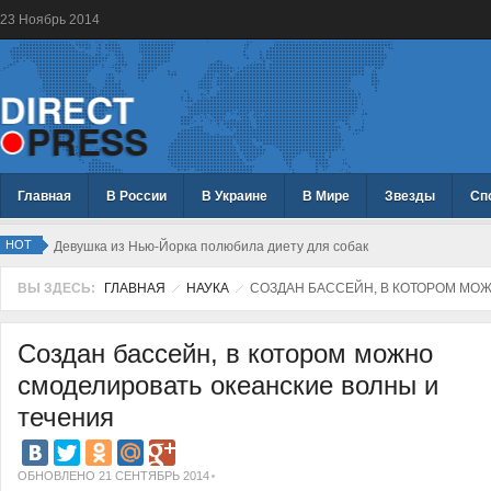
23
Ноябрь
2014
Главная
В России
В Украине
В Мире
Звезды
Сп
HOT
Девушка из Нью-Йорка полюбила диету для собак
ВЫ ЗДЕСЬ:
ГЛАВНАЯ
НАУКА
СОЗДАН БАССЕЙН, В КОТОРОМ МО
Создан бассейн, в котором можно
смоделировать океанские волны и
течения
ОБНОВЛЕНО 21 СЕНТЯБРЬ 2014