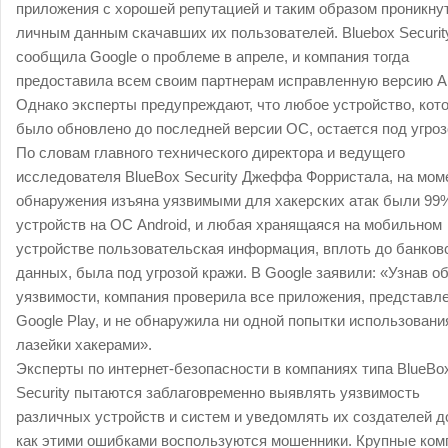
приложения с хорошей репутацией и таким образом проникнут
личным данным скачавших их пользователей. Bluebox Securit
сообщила Google о проблеме в апреле, и компания тогда
предоставила всем своим партнерам исправленную версию An
Однако эксперты предупреждают, что любое устройство, кото
было обновлено до последней версии ОС, остается под угроз
По словам главного технического директора и ведущего
исследователя BlueBox Security Джеффа Форристала, на мом
обнаружения изъяна уязвимыми для хакерских атак были 99
устройств на ОС Android, и любая хранящаяся на мобильном
устройстве пользовательская информация, вплоть до банков
данных, была под угрозой кражи. В Google заявили: «Узнав о
уязвимости, компания проверила все приложения, представл
Google Play, и не обнаружила ни одной попытки использовани
лазейки хакерами».
Эксперты по интернет-безопасности в компаниях типа BlueBo
Security пытаются заблаговременно выявлять уязвимость
различных устройств и систем и уведомлять их создателей до
как этими ошибками воспользуются мошенники. Крупные ком