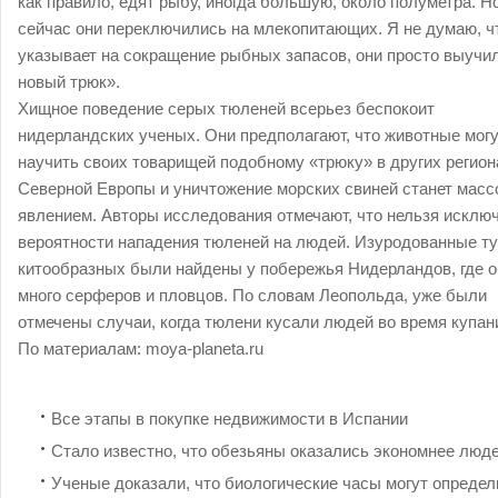
как правило, едят рыбу, иногда большую, около полуметра. Н
сейчас они переключились на млекопитающих. Я не думаю, ч
указывает на сокращение рыбных запасов, они просто выучи
новый трюк».
Хищное поведение серых тюленей всерьез беспокоит
нидерландских ученых. Они предполагают, что животные мог
научить своих товарищей подобному «трюку» в других регион
Северной Европы и уничтожение морских свиней станет мас
явлением. Авторы исследования отмечают, что нельзя исклю
вероятности нападения тюленей на людей. Изуродованные т
китообразных были найдены у побережья Нидерландов, где 
много серферов и пловцов. По словам Леопольда, уже были
отмечены случаи, когда тюлени кусали людей во время купан
По материалам: moya-planeta.ru
Все этапы в покупке недвижимости в Испании
Стало известно, что обезьяны оказались экономнее люд
Ученые доказали, что биологические часы могут определ