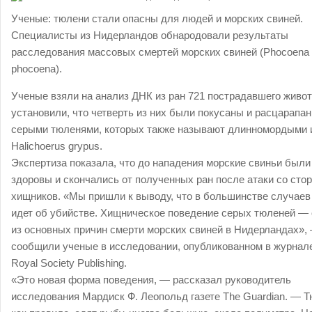
Ученые: тюлени стали опасны для людей и морских свиней.
Специалисты из Нидерландов обнародовали результаты
расследования массовых смертей морских свиней (Phocoena
phocoena).
Ученые взяли на анализ ДНК из ран 721 пострадавшего живот
установили, что четверть из них были покусаны и расцарапа
серыми тюленями, которых также называют длинномордыми 
Halichoerus grypus.
Экспертиза показала, что до нападения морские свиньи были
здоровы и скончались от полученных ран после атаки со сто
хищников. «Мы пришли к выводу, что в большинстве случаев
идет об убийстве. Хищническое поведение серых тюленей —
из основных причин смерти морских свиней в Нидерландах»,
сообщили ученые в исследовании, опубликованном в журнал
Royal Society Publishing.
«Это новая форма поведения, — рассказал руководитель
исследования Мардиск Ф. Леопольд газете The Guardian. — Т