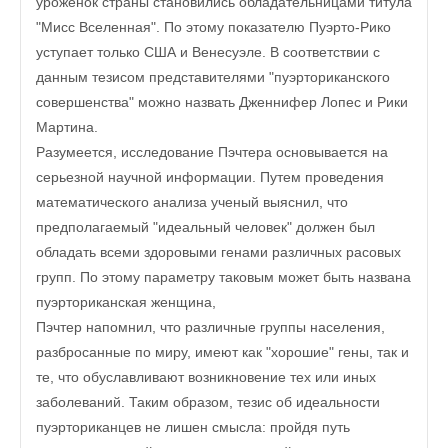
уроженок страны становились обладательницами титула
"Мисс Вселенная". По этому показателю Пуэрто-Рико
уступает только США и Венесуэле. В соответствии с
данным тезисом представителями "пуэрториканского
совершенства" можно назвать Дженнифер Лопес и Рики
Мартина.
Разумеется, исследование Пэчтера основывается на
серьезной научной информации. Путем проведения
математического анализа ученый выяснил, что
предполагаемый "идеальный человек" должен был
обладать всеми здоровыми генами различных расовых
групп. По этому параметру таковым может быть названа
пуэрториканская женщина,
Пэчтер напомнил, что различные группы населения,
разбросанные по миру, имеют как "хорошие" гены, так и
те, что обуславливают возникновение тех или иных
заболеваний. Таким образом, тезис об идеальности
пуэрториканцев не лишен смысла: пройдя путь