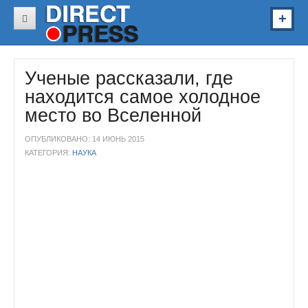
В России
Ученые рассказали, где
В Украине
находится самое холодное
В Мире
место во Вселенной
Звезды
ОПУБЛИКОВАНО: 14 ИЮНЬ 2015
Спорт
КАТЕГОРИЯ:
НАУКА
Авто
Здоровье
Наука
Курьезы
Видео