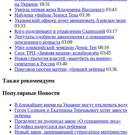
на Украине
18:31
Умерла первая жена Владимира Высоцкого
03:43
Найдены убийцы Дениса Тена
03:36
Украинский офицер хочет минировать Азовское море
03:33
Кого подозревают в отравлении Скрипалей
03:17
Депутаты одобрили законопроект о повышении
пенсионного возраста
03:09
Убит олимпийский чемпион Денис Тен
08:19
Снос ТРЦ «Зимняя вишня» возобновлён
03:45
Новая стратегия властей «вырубить на корню»
симпатию к России
03:40
Приговор против матери, убившей ребенка
03:36
Также рекомендуем
Популярные Новости
В ближайшее время на Украине могут отключить воду
Гоген Солнцев и Екатерина Терешкович хотят завести
ребенка
Президент не подписал закон «О сохранении леса»
Педофил надругался над ребенком
Новый закон, запрещающий суррогатное материнство