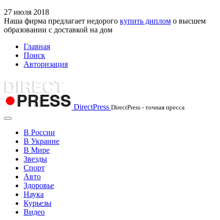
27
июля
2018
Наша фирма предлагает недорого
купить диплом
о высшем
образовании с доставкой на дом
Главная
Поиск
Авторизация
DirectPress
DirectPress - точная пресса
В России
В Украине
В Мире
Звезды
Спорт
Авто
Здоровье
Наука
Курьезы
Видео