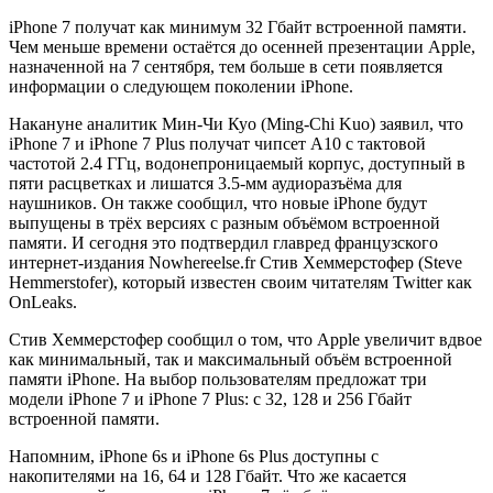
iPhone 7 получат как минимум 32 Гбайт встроенной памяти.
Чем меньше времени остаётся до осенней презентации Apple,
назначенной на 7 сентября, тем больше в сети появляется
информации о следующем поколении iPhone.
Накануне аналитик Мин-Чи Куо (Ming-Chi Kuo) заявил, что
iPhone 7 и iPhone 7 Plus получат чипсет A10 с тактовой
частотой 2.4 ГГц, водонепроницаемый корпус, доступный в
пяти расцветках и лишатся 3.5-мм аудиоразъёма для
наушников. Он также сообщил, что новые iPhone будут
выпущены в трёх версиях с разным объёмом встроенной
памяти. И сегодня это подтвердил главред французского
интернет-издания Nowhereelse.fr Стив Хеммерстофер (Steve
Hemmerstofer), который известен своим читателям Twitter как
OnLeaks.
Стив Хеммерстофер сообщил о том, что Apple увеличит вдвое
как минимальный, так и максимальный объём встроенной
памяти iPhone. На выбор пользователям предложат три
модели iPhone 7 и iPhone 7 Plus: с 32, 128 и 256 Гбайт
встроенной памяти.
Напомним, iPhone 6s и iPhone 6s Plus доступны с
накопителями на 16, 64 и 128 Гбайт. Что же касается