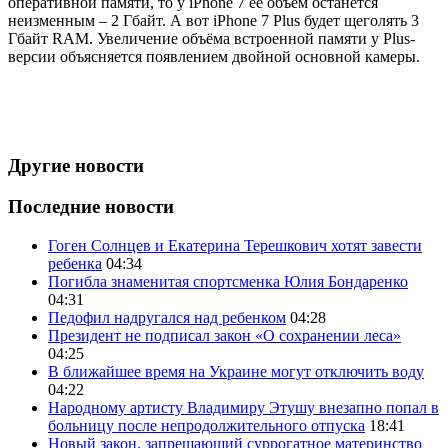
оперативной памяти, то у iPhone 7 её объём останется
неизменным – 2 Гбайт. А вот iPhone 7 Plus будет щеголять 3
Гбайт RAM. Увеличение объёма встроенной памяти у Plus-
версии объясняется появлением двойной основной камеры.
Другие новости
Последние новости
Гоген Солнцев и Екатерина Терешкович хотят завести
ребенка
04:34
Погибла знаменитая спортсменка Юлия Бондаренко
04:31
Педофил надругался над ребенком
04:28
Президент не подписал закон «О сохранении леса»
04:25
В ближайшее время на Украине могут отключить воду
04:22
Народному артисту Владимиру Этушу внезапно попал в
больницу после непродолжительного отпуска
18:41
Новый закон, запрещающий суррогатное материнство