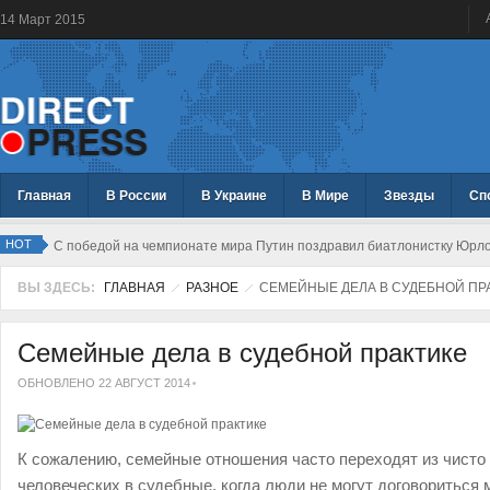
14
Март
2015
Главная
В России
В Украине
В Мире
Звезды
Сп
HOT
С победой на чемпионате мира Путин поздравил биатлонистку Юрл
ВЫ ЗДЕСЬ:
ГЛАВНАЯ
РАЗНОЕ
СЕМЕЙНЫЕ ДЕЛА В СУДЕБНОЙ ПР
Семейные дела в судебной практике
ОБНОВЛЕНО 22 АВГУСТ 2014
К сожалению, семейные отношения часто переходят из чисто
человеческих в судебные, когда люди не могут договориться