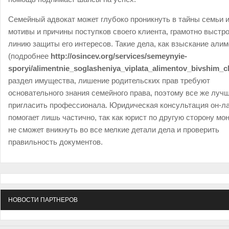
Семейный адвокат может глубоко проникнуть в тайны семьи и
мотивы и причины поступков своего клиента, грамотно выстр
линию защиты его интересов. Такие дела, как взыскание али
(подробнее
http://osincev.org/services/semeynyie-
sporyi/alimentnie_soglasheniya_viplata_alimentov_bivshim_
раздел имущества, лишение родительских прав требуют
основательного знания семейного права, поэтому все же луч
пригласить профессионала. Юридическая консультация он-л
помогает лишь частично, так как юрист по другую сторону мо
не сможет вникнуть во все мелкие детали дела и проверить
правильность документов.
НОВОСТИ ПАРТНЕРОВ