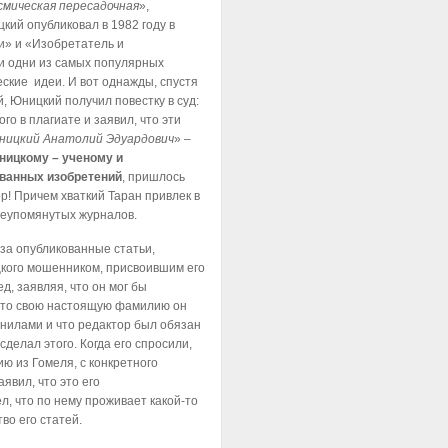
смическая пересадочная
»,
кий опубликовал в 1982 году в
и» и «Изобретатель и
и одни из самых популярных
еские идеи. И вот однажды, спустя
, Юницкий получил повестку в суд:
о в плагиате и заявил, что эти
ницкий Анатолий Эдуардович
» –
ницкому – ученому и
ованных изобретений
, пришлось
ор! Причем хваткий Таран привлек в
шеупомянутых журналов.
 за опубликованные статьи,
цкого мошенником, присвоившим его
д, заявляя, что он мог бы
 что свою настоящую фамилию он
нилами и что редактор был обязан
сделал этого. Когда его спросили,
ию из Гомеля, с конкретного
явил, что это его
л, что по нему проживает какой-то
во его статей.