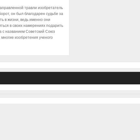
направленной травли изобретатель
орот, он был благодарен судьбе за
ть в жизни, ведь именно они
иться в своих намерениях подарить
а с названием Советский Союз
а многие изобретения ученого