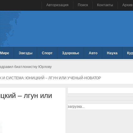
Авторизация
Поиск
Контакты
Архив
 Мире
Звезды
Спорт
Здоровье
Авто
Наука
Ку
здравил биатлонистку Юрлову
 И СИСТЕМА: ЮНИЦКИЙ – ЛГУН ИЛИ УЧЕНЫЙ-НОВАТОР
цкий – лгун или
загрузка...