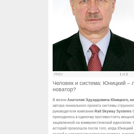
PREV
1
of
2
Человек и система: Юницкий – 
новатор?
В жизни
Анатолия Эдуардовича Юницкого, нов
автора гениального проекта системы струнног
руководителя компании
Rail Skyway Systems
б
приходилось в одиночку противостоять мощно
зацикленной на коммунистической идеологии. 
историй произошла после того, когда Юницкий