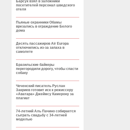
Барсук взял в заложники
посетителей персонал шведского
отеля
Пьяные охранники Обамы
врезались в ограждение Белого
дома
Десять пассажиров Air Europa
отключились из-за запаха в
самолете
Бразильские байкеры
перегородили дорогу, чтобы спасти
собаку
Чеченский писатель Руслан
Закриев готовит иск к режиссеру
«Аватара» Джеймсу Камерону за
плагиат
74-летний Аль Пачино собирается
сыграть свадьбу с 34-летней
моделью