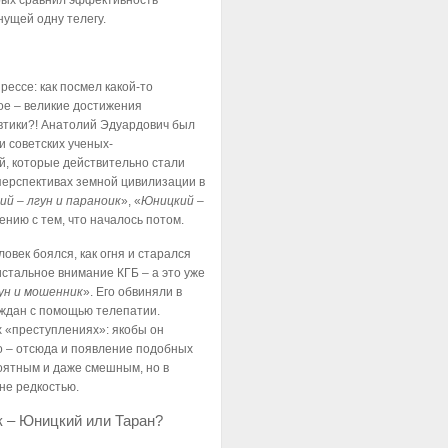
орых сравнил эффективность
нущей одну телегу.
ессе: как посмел какой-то
тое – великие достижения
втики?! Анатолий Эдуардович был
и советских ученых-
й, которые действительно стали
перспективах земной цивилизации в
й – лгун и параноик
», «
Юницкий –
ению с тем, что началось потом.
ловек боялся, как огня и старался
истальное внимание КГБ – а это уже
ун и мошенник
». Его обвиняли в
аждан с помощью телепатии.
 «преступлениях»: якобы он
о – отсюда и появление подобных
оятным и даже смешным, но в
не редкостью.
к – Юницкий или Таран?