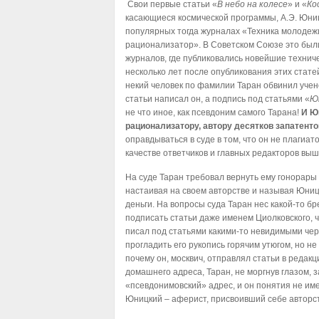
Свои первые статьи «
В небо на колесе
» и «
Ко
касающиеся космической программы, А.Э. Юниц
популярных тогда журналах «Техника молодеж
рационализатор». В Советском Союзе это был
журналов, где публиковались новейшие технич
несколько лет после опубликования этих статей
некий человек по фамилии Таран обвинил ученог
статьи написал он, а подпись под статьями «
Ю
не что иное, как псевдоним самого Тарана!
И Ю
рационализатору, автору десятков запатент
оправдываться в суде в том, что он не плагиат
качестве ответчиков и главных редакторов вы
На суде Таран требовал вернуть ему гонорары
настаивая на своем авторстве и называя Юни
деньги. На вопросы суда Таран нес какой-то бре
подписать статьи даже именем Циолковского,
писал под статьями какими-то невидимыми чер
прогладить его рукопись горячим утюгом, но не 
почему он, москвич, отправлял статьи в редакц
домашнего адреса, Таран, не моргнув глазом, за
«псевдонимовский» адрес, и он понятия не име
Юницкий – аферист, присвоивший себе авторст