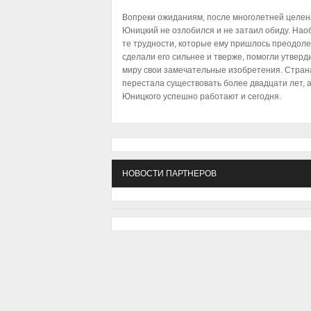
Вопреки ожиданиям, после многолетней целе
Юницкий не озлобился и не затаил обиду. Наоб
те трудности, которые ему пришлось преодоле
сделали его сильнее и тверже, помогли утверд
миру свои замечательные изобретения. Стран
перестала существовать более двадцати лет, 
Юницкого успешно работают и сегодня.
НОВОСТИ ПАРТНЕРОВ