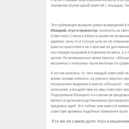
статей о неракетном освоении космоса, в кот
перевозки грузов одной ракетой с лошадью, тя
Эти публикации вызвали шквал возмущений в пр
Юницкий, лгун и прожектер
, посягнуть на свя
Советского Союза в области развития космона
удивлен: речь-то в статьях шла не об очернени
ракетостроителей и не о критике их достижени
настоящим прорывом в освоении космоса, а о 
целом. Но возмущенные крики прессы: «
Юницки
мошенник и недоучка
» были мелочью по сравн
А потом началось то, чего каждый советский че
всеми силами избегать: на ученого обратил пр
посерьезнее выкриков в прессе «
Юницкий – лг
шпионаже, в воздействии на умы советских гр
Подозревали Юницкого и в совсем уж бредовых
является дальним родственником Циолковског
бредовых идей. Это сейчас нам кажется невер
советские времена подобные обвинения были 
Кто же на самом деле лгун и мошенни