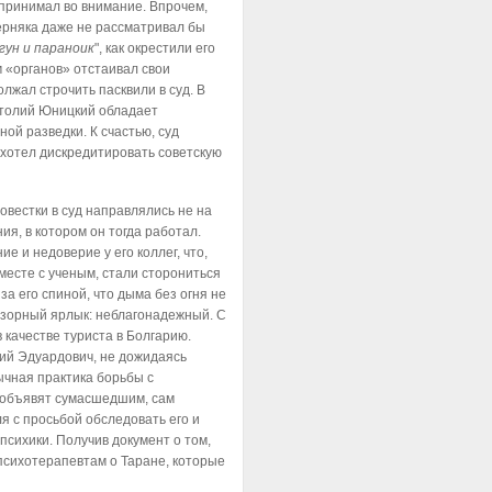
принимал во внимание. Впрочем,
верняка даже не рассматривал бы
гун и параноик
", как окрестили его
 «органов» отстаивал свои
лжал строчить пасквили в суд. В
атолий Юницкий обладает
ной разведки. К счастью, суд
 хотел дискредитировать советскую
овестки в суд направлялись не на
я, в котором он тогда работал.
е и недоверие у его коллег, что,
месте с ученым, стали сторониться
а его спиной, что дыма без огня не
озорный ярлык: неблагонадежный. С
 качестве туриста в Болгарию.
лий Эдуардович, не дожидаясь
ычная практика борьбы с
о объявят сумасшедшим, сам
я с просьбой обследовать его и
психики. Получив документ о том,
 психотерапевтам о Таране, которые