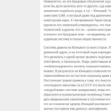
Невероятно, но эти бредовые объяснения суд 
если бы дело касалось кого-то другого, суд на
заявления подобного рода, а тут – Юницкий, "
л
советские СМИ, и который даже под давлением
новаторские идеи. А тем временем Таран продо
одном из его заявлений утверждалось, что Ан
телепатией, в другом, что он – шпион иностран
отклонил эти бредовые иски – по-видимому, не
судебную систему в глазах общественности.
Система давила на Юницкого со всех сторон. П
домашний адрес, а на почтовый ящик учреждени
Это делалось с одной целью: вызвать подозрени
собственно, и произошло. Люди, работавшие в
«неблагонадежного» коллегу, перешептываясь з
бывает. В результате на Юницкого повесили п
таким клеймом его не пустили заграницу даже в
Постоянная травля привела к тому, что Анато
«последнего звоночка» (а в СССР это была об
«неудобными» системе гражданами), когда ег
обратился в психиатрическую лечебницу Гомел
дать медицинское заключение о состоянии его 
что он психически здоров, Юницкий рассказал
заочно поставили ему диагноз: шизофрения.