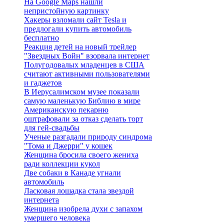
На Google Maps нашли
непристойную картинку
Хакеры взломали сайт Tesla и
предлогали купить автомобиль
бесплатно
Реакция детей на новый трейлер
"Звездных Войн" взорвала интернет
Полугодовалых младенцев в США
считают активными пользователями
и гаджетов
В Иерусалимском музее показали
самую маленькую Библию в мире
Американскую пекарню
оштрафовали за отказ сделать торт
для гей-свадьбы
Ученые разгадали природу синдрома
"Тома и Джерри" у кошек
Женщина бросила своего жениха
ради коллекции кукол
Две собаки в Канаде угнали
автомобиль
Ласковая лошадка стала звездой
интернета
Женщина изобрела духи с запахом
умершего человека