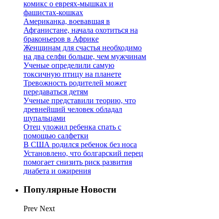
комикс о евреях-мышках и
фашистах-кошках
Американка, воевавшая в
Афганистане, начала охотиться на
браконьеров в Африке
Женщинам для счастья необходимо
на два селфи больше, чем мужчинам
Ученые определили самую
токсичную птицу на планете
Тревожность родителей может
передаваться детям
Ученые представили теорию, что
древнейший человек обладал
щупальцами
Отец уложил ребенка спать с
помощью салфетки
В США родился ребенок без носа
Установлено, что болгарский перец
помогает снизить риск развития
диабета и ожирения
Популярные Новости
Prev
Next