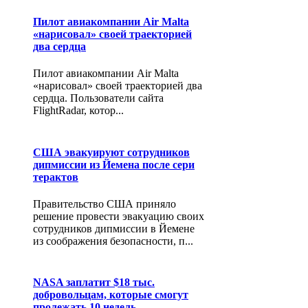
Пилот авиакомпании Air Malta
«нарисовал» своей траекторией
два сердца
Пилот авиакомпании Air Malta
«нарисовал» своей траекторией два
сердца. Пользователи сайта
FlightRadar, котор...
США эвакуируют сотрудников
дипмиссии из Йемена после сери
терактов
Правительство США приняло
решение провести эвакуацию своих
сотрудников дипмиссии в Йемене
из соображения безопасности, п...
NASA заплатит $18 тыс.
добровольцам, которые смогут
пролежать 10 недель…