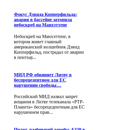
Фокус Дэвида Копперфильда:
авария в бассейне затопила
небоскреб на Манхэттене
Небоскреб на Манхэттене, в
котором живет главный
американский волшебник Дэвид
Копперфильд, пострадал от аварии
в пентхау...
МИД РФ обвиняет Литву в
беспрецедентном для ЕС
нарушении свободы…
Российский МИД назвал запрет
вещания в Литве телеканала «РТР-
Планета» беспрецедентным для ЕС
нарушением прав...
Пилот, разбивший аэробус А320 в