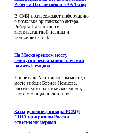
Роберта Паттинсона и FKA Twigs
В СМИ подтверждают информацию
о помолвке британского актера
Роберта Паттинсона и
экстравагантной певицы и
танцовщицы и Т...
На Москворецком мосту
«минутой немолчания» почтили
память Немцова
7 апреля на Москворецком мосте, на
месте гибели Бориса Немцова,
российские политики, москвичи,
гости столицы, просто про...
За нарушение договора РСМД
США пригрозили России
ответными мерами