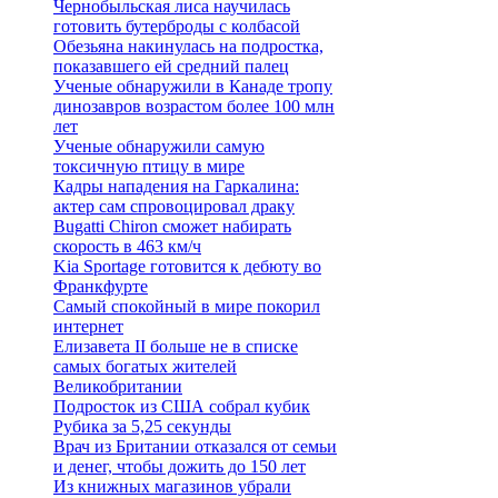
Чернобыльская лиса научилась
готовить бутерброды с колбасой
Обезьяна накинулась на подростка,
показавшего ей средний палец
Ученые обнаружили в Канаде тропу
динозавров возрастом более 100 млн
лет
Ученые обнаружили самую
токсичную птицу в мире
Кадры нападения на Гаркалина:
актер сам спровоцировал драку
Bugatti Chiron сможет набирать
скорость в 463 км/ч
Kia Sportage готовится к дебюту во
Франкфурте
Самый спокойный в мире покорил
интернет
Елизавета II больше не в списке
самых богатых жителей
Великобритании
Подросток из США собрал кубик
Рубика за 5,25 секунды
Врач из Британии отказался от семьи
и денег, чтобы дожить до 150 лет
Из книжных магазинов убрали