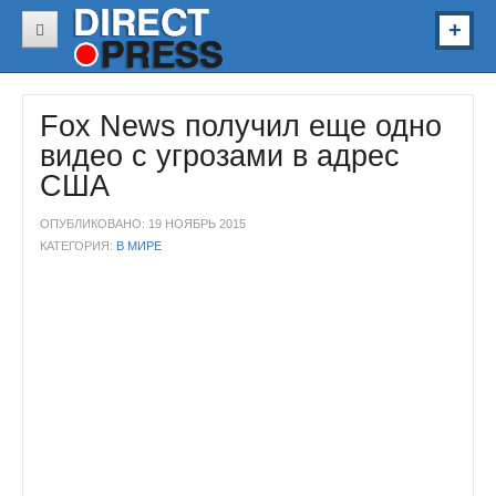
В России
Fox News получил еще одно
В Украине
видео с угрозами в адрес
В Мире
США
Звезды
ОПУБЛИКОВАНО: 19 НОЯБРЬ 2015
Спорт
КАТЕГОРИЯ:
В МИРЕ
Авто
Здоровье
Наука
Курьезы
Видео