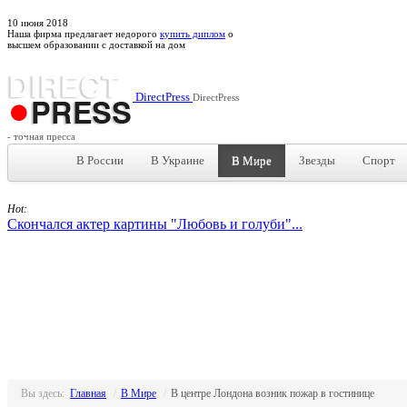
10
июня
2018
Наша фирма предлагает недорого
купить диплом
о
высшем образовании с доставкой на дом
DirectPress
DirectPress
- точная пресса
В России
В Украине
В Мире
Звезды
Спорт
Hot:
Скончался актер картины "Любовь и голуби"...
Вы здесь:
Главная
/
В Мире
/
В центре Лондона возник пожар в гостинице