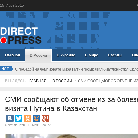
15
Март
2015
Главная
В Украине
В Мире
Звезды
Сп
В России
HOT
С победой на чемпионате мира Путин поздравил биатлонистку Юрл
ВЫ ЗДЕСЬ:
ГЛАВНАЯ
В РОССИИ
СМИ СООБЩАЮТ ОБ ОТМЕНЕ ИЗ-
СМИ сообщают об отмене из-за болез
визита Путина в Казахстан
ОБНОВЛЕНО 11 МАРТ 2015