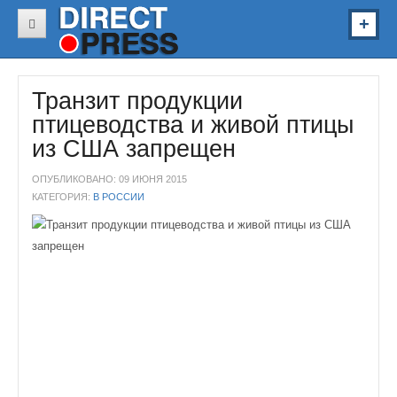
В России
Транзит продукции
В Украине
птицеводства и живой птицы
В Мире
из США запрещен
Звезды
ОПУБЛИКОВАНО: 09 ИЮНЯ 2015
Спорт
КАТЕГОРИЯ:
В РОССИИ
Авто
Здоровье
Наука
Курьезы
Видео