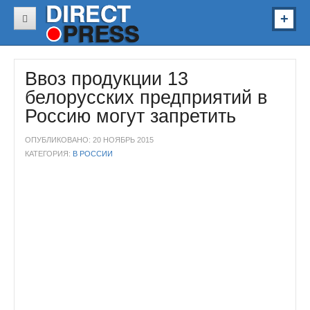
В России
Ввоз продукции 13
В Украине
белорусских предприятий в
В Мире
Россию могут запретить
Звезды
ОПУБЛИКОВАНО: 20 НОЯБРЬ 2015
Спорт
КАТЕГОРИЯ:
В РОССИИ
Авто
Здоровье
Наука
Курьезы
Видео