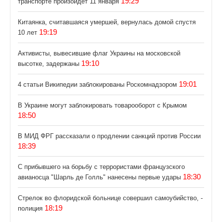
19:29
транспорте произойдет 11 января
Китаянка, считавшаяся умершей, вернулась домой спустя
19:19
10 лет
Активисты, вывесившие флаг Украины на московской
19:10
высотке, задержаны
19:01
4 статьи Википедии заблокированы Роскомнадзором
В Украине могут заблокировать товарооборот с Крымом
18:50
В МИД ФРГ рассказали о продлении санкций против России
18:39
С прибывшего на борьбу с террористами французского
18:30
авианосца "Шарль де Голль" нанесены первые удары
Стрелок во флоридской больнице совершил самоубийство, -
18:19
полиция