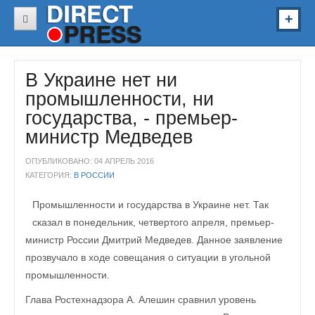
В России
В Украине нет ни
В Украине
промышленности, ни
В Мире
государства, - премьер-
Звезды
министр Медведев
Спорт
ОПУБЛИКОВАНО: 04 АПРЕЛЬ 2016
КАТЕГОРИЯ:
В РОССИИ
Авто
Промышленности и государства в Украине нет. Так
Здоровье
сказал в понедельник, четвертого апреля, премьер-
Наука
министр России Дмитрий Медведев. Данное заявление
прозвучало в ходе совещания о ситуации в угольной
Курьезы
промышленности.
Видео
Глава Ростехнадзора А. Алешин сравнил уровень