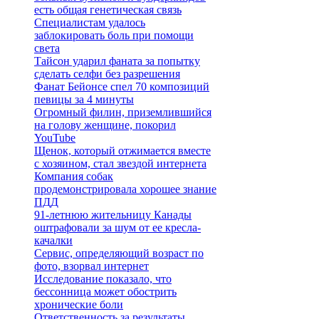
есть общая генетическая связь
Специалистам удалось
заблокировать боль при помощи
света
Тайсон ударил фаната за попытку
сделать селфи без разрешения
Фанат Бейонсе спел 70 композиций
певицы за 4 минуты
Огромный филин, приземлившийся
на голову женщине, покорил
YouTube
Щенок, который отжимается вместе
с хозяином, стал звездой интернета
Компания собак
продемонстрировала хорошее знание
ПДД
91-летнюю жительницу Канады
оштрафовали за шум от ее кресла-
качалки
Сервис, определяющий возраст по
фото, взорвал интернет
Исследование показало, что
бессонница может обострить
хронические боли
Ответственность за результаты