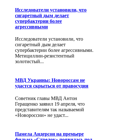
Исследователи установили, что
сигаретный дым делает
супербактерии более
агрессивными
Исследователи установили, что
сигаретный дым делает
супербактерии более агрессивными.
Метициллин-резистентный
золотистый...
МВД Украины: Новороссам не
удастся скрыться от правосудия
Советник главы МВД Антон
Геращенко заявил 19 апреля, что
представителям так называемой
«Новороссии» не удаст...
Памела Андерсон на премьере
фильма «Стрелок» появилась под