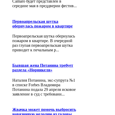
Camaro будет представлен в
середине мая в преддверии фестив...
Первоапрельская шутка
обернулась пожаром в квартире
Первоапрельская шутка обернулась
пожаром в квартире. В очередной
раз глупая первоапрельская шутка
приводит к печальным р...
Бывшая жена Потанина требует
раздела «Норникеля»
Наталия Потанина, экс-супруга №1
в списке Forbes Владимира
Потанина подала 29 апреля исковое
заявление в суд с требовани...
Жвачка может помочь выбросить
навязчивую мелодию из головы