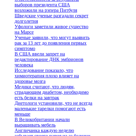
выборов президента США
возложили на рэпера Питбуля
Шведские ученые разгадали секрет
долголетия
Уфологи заметили живое существо
на Марсе
Ученые заявили, что могут выявить
рак за 13 лет до появления первых
симптомо
В США ввели запрет на
редактирование ДНК эмбрионов
человека
Исследование показало, что
химиотерапия плохо влияет на
здоровье мозга
Медики считают, что людям,
страдающим диабетом, необходимо
есть белки на завтрак
Диетологи установили, что не всегда
маленькие тарелки помогают есть
меньше
В Великобритании начали
выращивать мебель
Англичанка каждую неделю
забывает своего парня из-за болезни