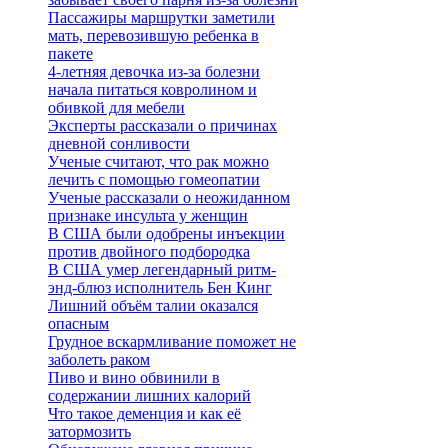
Пассажиры маршрутки заметили
мать, перевозившую ребенка в
пакете
4-летняя девочка из-за болезни
начала питаться ковролином и
обивкой для мебели
Эксперты рассказали о причинах
дневной сонливости
Ученые считают, что рак можно
лечить с помощью гомеопатии
Ученые рассказали о неожиданном
признаке инсульта у женщин
В США были одобрены инъекции
против двойного подбородка
В США умер легендарный ритм-
энд-блюз исполнитель Бен Кинг
Лишний объём талии оказался
опасным
Грудное вскармливание поможет не
заболеть раком
Пиво и вино обвинили в
содержании лишних калорий
Что такое деменция и как её
затормозить