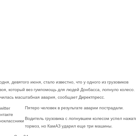
одня, девятого июня, стало известно, что у одного из грузовиков
воя, который вез гумпомощь для людей Донбасса, лопнуло колесо.
чилась масштабная авария, сообщает
Директпресс.
Пятеро человек в результате аварии пострадали.
witter
нтакте
Водитель грузовика с лопнувшем колесом успел нажат
ноклассники
тормоз, но КамАЗ ударил еще три машины.