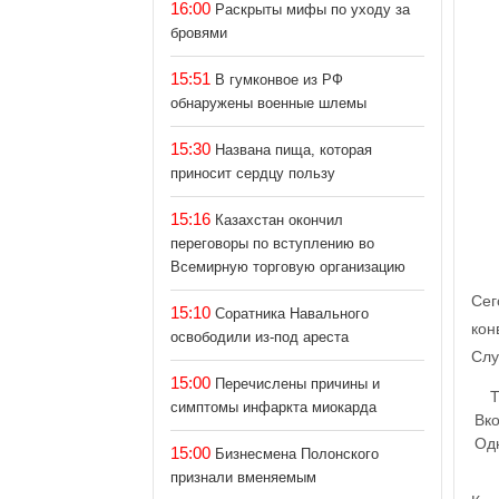
16:00
Раскрыты мифы по уходу за
бровями
15:51
В гумконвое из РФ
обнаружены военные шлемы
15:30
Названа пища, которая
приносит сердцу пользу
15:16
Казахстан окончил
переговоры по вступлению во
Всемирную торговую организацию
Сег
15:10
Соратника Навального
кон
освободили из-под ареста
Слу
15:00
Перечислены причины и
T
симптомы инфаркта миокарда
Вко
Од
15:00
Бизнесмена Полонского
признали вменяемым