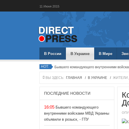
11
Июня
2015
В России
В Украине
В Мире
Зве
HOT:
Бывшего командующего внутренними войсками
ВЫ ЗДЕСЬ:
ГЛАВНАЯ
/
В УКРАИНЕ
/
ЖИТЕЛИ
ПОСЛЕДНИЕ НОВОСТИ
К
Д
16:05
Бывшего командующего
ОПУ
внутренними войсками МВД Украины
объявили в розыск, - ГПУ