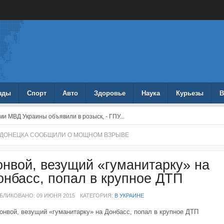
зды
Спорт
Авто
Здоровье
Наука
Курьезы
В
 МВД Украины объявили в розыск, - ГПУ...
 ДОНЕЦКА СООБЩИЛИ О МОЩНОМ ВЗРЫВЕ
онвой, везущий «гуманитарку» на
онбасс, попал в крупное ДТП
БЛИКОВАНО: 09 ИЮНЯ 2015
КАТЕГОРИЯ:
В УКРАИНЕ