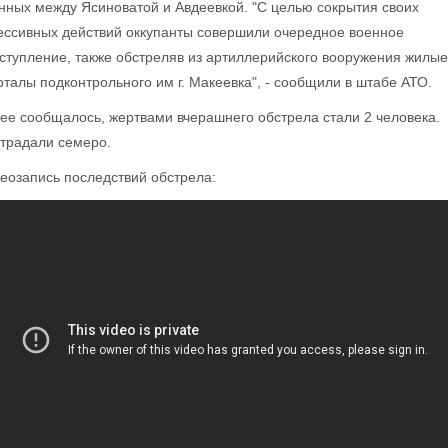
нных между Ясиноватой и Авдеевкой. "С целью сокрытия своих
ессивных действий оккупанты совершили очередное военное
ступление, также обстреляв из артиллерийского вооружения жилые
рталы подконтрольного им г. Макеевка", - сообщили в штабе АТО.
ее сообщалось, жертвами вчерашнего обстрела стали 2 человека.
традали семеро.
еозапись последствий обстрела: