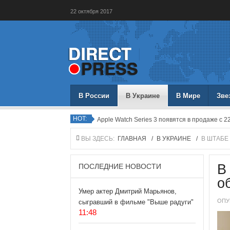
22
октября
2017
В России
В Украине
В Мире
Зве
HOT:
Apple Watch Series 3 появятся в продаже с 22
ВЫ ЗДЕСЬ:
ГЛАВНАЯ
/
В УКРАИНЕ
/
В ШТАБЕ
ПОСЛЕДНИЕ НОВОСТИ
В
о
Умер актер Дмитрий Марьянов,
ОПУ
сыгравший в фильме "Выше радуги"
11:48