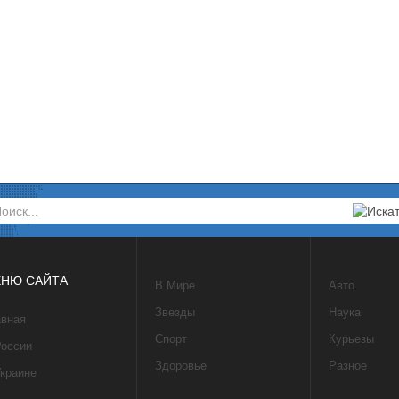
НЮ САЙТА
В Мире
Авто
Звезды
Наука
авная
Спорт
Курьезы
России
Здоровье
Разное
Украине