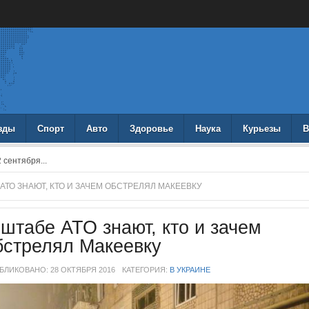
зды
Спорт
Авто
Здоровье
Наука
Курьезы
В
 сентября...
 АТО ЗНАЮТ, КТО И ЗАЧЕМ ОБСТРЕЛЯЛ МАКЕЕВКУ
 штабе АТО знают, кто и зачем
бстрелял Макеевку
БЛИКОВАНО: 28 ОКТЯБРЯ 2016
КАТЕГОРИЯ:
В УКРАИНЕ