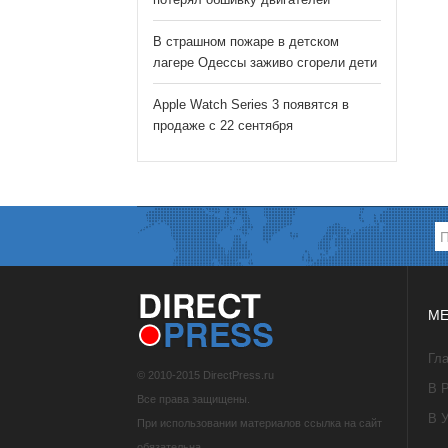
В страшном пожаре в детском
лагере Одессы заживо сгорели дети
Apple Watch Series 3 появятся в
продаже с 22 сентября
МЕ
Гл
© 2010-2015 DirectPress.ru
В 
Все права защищены.
В 
При использовании материалов ссылка на сайт
обязательна.