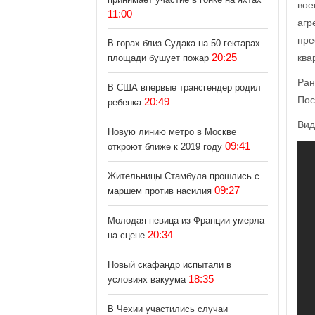
вое
11:00
агр
пре
В горах близ Судака на 50 гектарах
20:25
ква
площади бушует пожар
Ран
В США впервые трансгендер родил
Пос
20:49
ребенка
Вид
Новую линию метро в Москве
09:41
откроют ближе к 2019 году
Жительницы Стамбула прошлись с
09:27
маршем против насилия
Молодая певица из Франции умерла
20:34
на сцене
Новый скафандр испытали в
18:35
условиях вакуума
В Чехии участились случаи