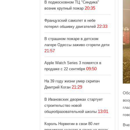
В подмосковном ТЦ "Синдика"
20:35
возник крупный пожар
Французский самолет в небе
22:33
потерял обшивку двигателей
В страшном пожаре в детском
лагере Одессы заживо сгорели дети
21:57
Apple Watch Series 3 появятся в
09:50
продаже с 22 сентября
На 39 году жизни умер скрипач
21:29
Дмитрий Коган
Обс
В Ивановских двориках стартует
воо
строительство новой
гла
13:01
общеобразовательной школы
гов
Король Норвегии в свои 80 лет
Вче
принимает участие в гонке на яхтах