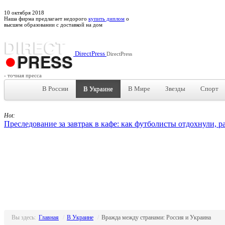
10
октября
2018
Наша фирма предлагает недорого
купить диплом
о
высшем образовании с доставкой на дом
DirectPress
DirectPress
- точная пресса
В России
В Украине
В Мире
Звезды
Спорт
Hot:
Преследование за завтрак в кафе: как футболисты отдохнули, р
Вы здесь:
Главная
/
В Украине
/
Вражда между странами: Россия и Украина