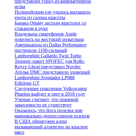
представлен город из компьютерной
игры
Полицейским еле удалось вытащить
енота из салона красоты
Барака Обаму застали врасплох со
стаканом в руке
Владельцы смартфонов Apple
повелись на жестокий розыгрыш
Американцы из Dallas Performance
построили 1100-сильный
Lamborghini Gallardo Twin Turbo
Тюнинг-пакет SPOFEC для Rolls-
Royce Ghost представил Novitec
Ателье DMC представило зловещий
Lamborghini Aventador LP988
Edizione GT
Следующее поколение Volkswagen
Phaeton выйдет в свет в 2018 году
Ученые считают, что пищевой
зависимости не существует
Оказалось, что йога полезна при
маниакально-депрессивном психозе
В США обнаружен клещ
вызывающий аллергию на красное
мясо