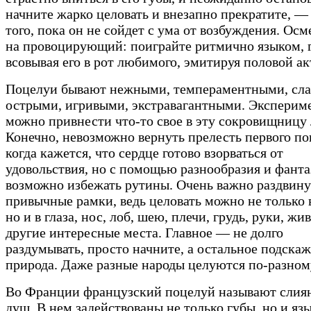
начните жарко целовать и внезапно прекратите, — 
того, пока он не сойдет с ума от возбуждения. Осм
на провоцирующий: поиграйте ритмично языком, 
всовывая его в рот любимого, эмитируя половой ак
Поцелуи бывают нежными, темпераментными, сла
острыми, игривыми, экстравагантными. Эксперим
можно привнести что-то свое в эту сокровищницу 
Конечно, невозможно вернуть прелесть первого по
когда кажется, что сердце готово взорваться от
удовольствия, но с помощью разнообразия и фант
возможно избежать рутины. Очень важно раздвину
привычные рамки, ведь целовать можно не только 
но и в глаза, нос, лоб, шею, плечи, грудь, руки, жи
другие интересные места. Главное — не долго
раздумывать, просто начните, а остальное подскаж
природа. Даже разные народы целуются по-разном
Во Франции французский поцелуй называют слия
душ. В нем задействованы не только губы, но и яз