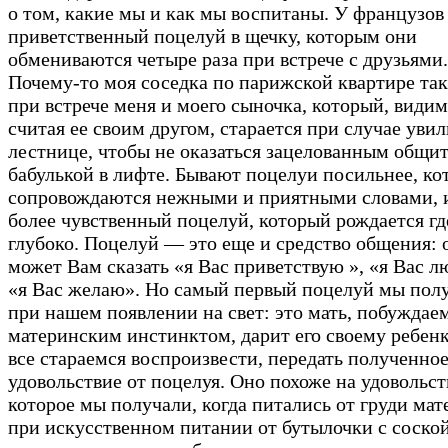
о том, какие мы и как мы воспитаны. У французов
приветственный поцелуй в щечку, которым они
обмениваются четыре раза при встрече с друзьями.
Почему-то моя соседка по парижской квартире так
при встрече меня и моего сыночка, который, видим
считая ее своим другом, старается при случае уви
лестнице, чтобы не оказаться зацелованным общи
бабулькой в лифте. Бывают поцелуи посильнее, ко
сопровождаются нежными и приятными словами, 
более чувственный поцелуй, который рождается гд
глубоко. Поцелуй — это еще и средство общения: 
может Вам сказать «я Вас приветствую », «я Вас л
«я Вас желаю». Но самый первый поцелуй мы пол
при нашем появлении на свет: это мать, побуждае
материнским инстинктом, дарит его своему ребен
все стараемся воспроизвести, передать полученно
удовольствие от поцелуя. Оно похоже на удовольст
которое мы получали, когда питались от груди мат
при искусственном питании от бутылочки с соской