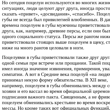
Но сегодня поцелуи используются во многих жиз
ситуациях, люди целуют друг друга, иногда прост
сказать «привет», «досвидания», «спасибо». Поцел
губы не всегда был привилегией влюбленных. В да
времена поцелуем в губы мужчины приветствовали
друга, как, например, древние персы, если они бы
одного социального статуса. Персы же рангом ниж
приветствовали стоящих выше поцелуем в щеку, с
ниже на много рангов целовали в ноги.
Поцелуями в губы приветствовали также друг друг
одной семьи при встрече или прощании. Такой по
имел иногда значение извинения, примирения, ув
симпатии. А вот в Средние века поцелуй «на людя
принимал некую форму обязательства. В XII веке,
например, поцелуем в губы обменивались между 
хозяин и его вассал во время официальной церемо
подписания важного пакта. Священным, а не фри
поцелуем обменивались крестьяне во время воскр
мессы. Но кроме таких вот официальных функций