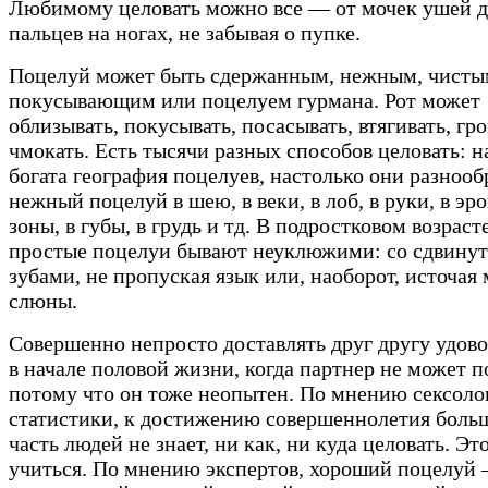
Любимому целовать можно все — от мочек ушей 
пальцев на ногах, не забывая о пупке.
Поцелуй может быть сдержанным, нежным, чисты
покусывающим или поцелуем гурмана. Рот может
облизывать, покусывать, посасывать, втягивать, гр
чмокать. Есть тысячи разных способов целовать: н
богата география поцелуев, настолько они разноо
нежный поцелуй в шею, в веки, в лоб, в руки, в эр
зоны, в губы, в грудь и тд. В подростковом возраст
простые поцелуи бывают неуклюжими: со сдвину
зубами, не пропуская язык или, наоборот, источая
слюны.
Совершенно непросто доставлять друг другу удов
в начале половой жизни, когда партнер не может п
потому что он тоже неопытен. По мнению сексоло
статистики, к достижению совершеннолетия боль
часть людей не знает, ни как, ни куда целовать. Эт
учиться. По мнению экспертов, хороший поцелуй