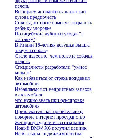
фрукт, который поможет очистить
печень
Выбираем автомобиль: какой тип
кузова предпочесть
Советы, которые помогут сохранить
ребенку здоровье
Полицейские дубинки уходят "в
отставку"
В Индии 18-летняя девушка вышла
замуж за собаку
Стало известно, чем полезна собачья
шерсть
Специалисты разработали "умное
кольцо"
Как избавиться от страха вождения
автомобиля
Избавляемся от неприятных запахов
в автомобиле
Что нужно знать при буксировке
автомобиля
Привлекательная грабительнеца
покорила интернет пространство
Женщину судили из-за открытки
Новый BMW X6 получил ценник
На выставке недвижимости был