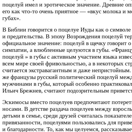
поцелуй имел и эротическое значение. Древние о
его как что-то очень приятное — «вкус молока и м
губах».
В Библии говорится о поцелуе Иуды как о символ
и предательства. В эпоху Возрождения поцелуй тер
официальное значение: поцелуй в щечку говорит о
симпатии, а влюбленные целуются в губы. «Франц
поцелуй » в губы с активным участием языка извес
всем мире своей фривольностью, а в некоторых ст
считается экстравагантным и даже непристойным
же французы русский политический поцелуй меж
мужчинами в губы, который особенно практикова
Ильич Брежнев, считают подозрительным приветс
Эскимосы вместо поцелуев предпочитают потерет
носами. В детстве раздача поцелуев между взросл
детьми в семье, среди друзей считалась показател
привязанности, поцелуями пользовались для прив
и благодарности. То, как мы целуемся, рассказыва