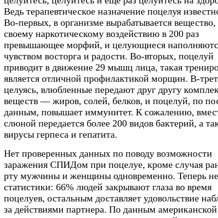
Ведь терапевтическое назначение поцелуя известн
Во-первых, в организме вырабатывается вещество,
своему наркотическому воздействию в 200 раз
превышающее морфий, и целующиеся наполняютс
чувством восторга и радости. Во-вторых, поцелуй
приводит в движение 29 мышц лица, такая тренир
является отличной профилактикой морщин. В-трет
целуясь, влюбленные передают друг другу компле
веществ — жиров, солей, белков, и поцелуй, по п
данным, повышает иммунитет. К сожалению, вмес
слюной передается более 200 видов бактерий, а та
вирусы герпеса и гепатита.
Нет проверенных данных по поводу возможности
заражения СПИДом при поцелуе, кроме случая ра
рту мужчины и женщины одновременно. Теперь н
статистики: 66% людей закрывают глаза во время
поцелуев, остальным доставляет удовольствие наб
за действиями партнера. По данным американской