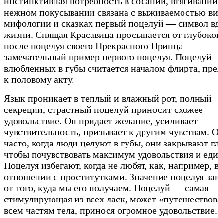
инстинктивная потребность в сосании, втягивании
нежном покусывании связана с выживаемостью ви
мифологии и сказках первый поцелуй — символ в
жизни. Спящая Красавица просыпается от глубоко
после поцелуя своего Прекрасного Принца —
замечательный пример первого поцелуя. Поцелуй
влюбленных в губы считается началом флирта, пр
к половому акту.
Язык проникает в теплый и влажный рот, полный
секреции, страстный поцелуй приносит схожее
удовольствие. Он придает желание, усиливает
чувствительность, призывает к другим чувствам. 
часто, когда люди целуют в губы, они закрывают гл
чтобы почувствовать максимум удовольствия и еди
Поцелуя избегают, когда не любят, как, например, 
отношении с проститутками. Значение поцелуя за
от того, куда мы его получаем. Поцелуй — самая
стимулирующая из всех ласк, может «путешествов
всем частям тела, принося огромное удовольствие.