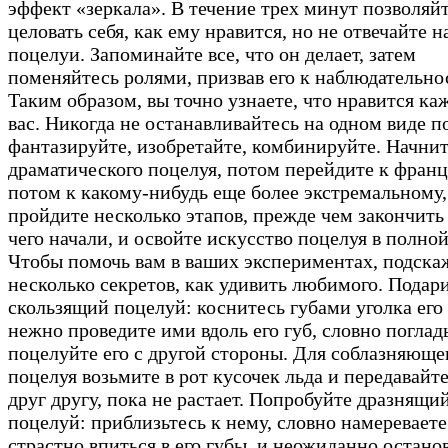
эффект «зеркала». В течение трех минут позволяй
целовать себя, как ему нравится, но не отвечайте н
поцелуи. Запоминайте все, что он делает, затем
поменяйтесь ролями, призвав его к наблюдательно
Таким образом, вы точно узнаете, что нравится ка
вас. Никогда не останавливайтесь на одном виде п
фантазируйте, изобретайте, комбинируйте. Начнит
драматического поцелуя, потом перейдите к франц
потом к какому-нибудь еще более экстремальному,
пройдите несколько этапов, прежде чем закончить 
чего начали, и освойте искусство поцелуя в полной
Чтобы помочь вам в ваших экспериментах, подска
несколько секретов, как удивить любимого. Подар
скользящий поцелуй: коснитесь губами уголка его 
нежно проведите ими вдоль его губ, словно погладь
поцелуйте его с другой стороны. Для соблазняюще
поцелуя возьмите в рот кусочек льда и передавайте
друг другу, пока не растает. Попробуйте дразнящи
поцелуй: приблизьтесь к нему, словно намереваете
страстно впиться в его губы, и неожиданно остано