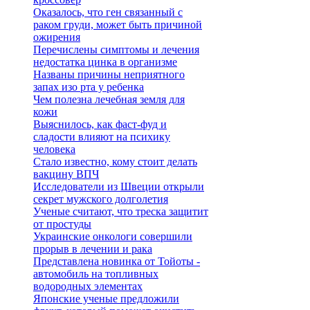
Оказалось, что ген связанный с
раком груди, может быть причиной
ожирения
Перечислены симптомы и лечения
недостатка цинка в организме
Названы причины неприятного
запах изо рта у ребенка
Чем полезна лечебная земля для
кожи
Выяснилось, как фаст-фуд и
сладости влияют на психику
человека
Стало известно, кому стоит делать
вакцину ВПЧ
Исследователи из Швеции открыли
секрет мужского долголетия
Ученые считают, что треска защитит
от простуды
Украинские онкологи совершили
прорыв в лечении и рака
Представлена новинка от Тойоты -
автомобиль на топливных
водородных элементах
Японские ученые предложили