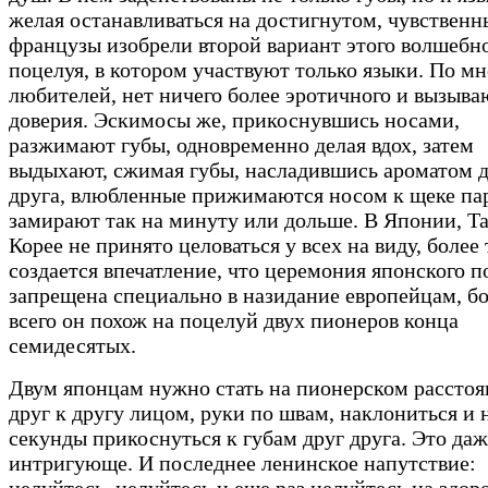
желая останавливаться на достигнутом, чувственн
французы изобрели второй вариант этого волшебн
поцелуя, в котором участвуют только языки. По м
любителей, нет ничего более эротичного и вызыв
доверия. Эскимосы же, прикоснувшись носами,
разжимают губы, одновременно делая вдох, затем
выдыхают, сжимая губы, насладившись ароматом 
друга, влюбленные прижимаются носом к щеке па
замирают так на минуту или дольше. В Японии, Т
Корее не принято целоваться у всех на виду, более 
создается впечатление, что церемония японского п
запрещена специально в назидание европейцам, б
всего он похож на поцелуй двух пионеров конца
семидесятых.
Двум японцам нужно стать на пионерском рассто
друг к другу лицом, руки по швам, наклониться и 
секунды прикоснуться к губам друг друга. Это даж
интригующе. И последнее ленинское напутствие:
целуйтесь, целуйтесь и еще раз целуйтесь на здор