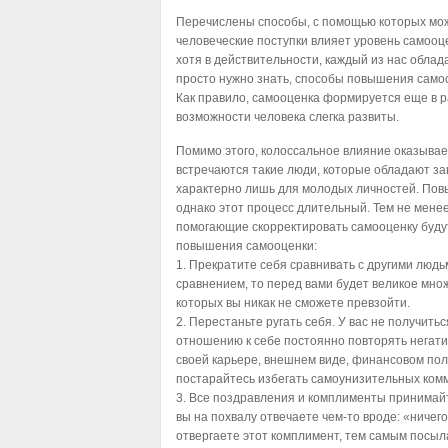
Перечислены способы, с помощью которых мож
человеческие поступки влияет уровень самооце
хотя в действительности, каждый из нас обла
просто нужно знать, способы повышения самоо
Как правило, самооценка формируется еще в р
возможности человека слегка развиты.
Помимо этого, колоссальное влияние оказывае
встречаются такие люди, которые обладают за
характерно лишь для молодых личностей. Пов
однако этот процесс длительный. Тем не мене
помогающие скорректировать самооценку будут
повышения самооценки:
1. Прекратите себя сравнивать с другими люд
сравнением, то перед вами будет великое мно
которых вы никак не сможете превзойти.
2. Перестаньте ругать себя. У вас не получить
отношению к себе постоянно повторять негати
своей карьере, внешнем виде, финансовом пол
постарайтесь избегать самоунизительных ком
3. Все поздравления и комплименты принимайт
вы на похвалу отвечаете чем-то вроде: «ничего
отвергаете этот комплимент, тем самым посыла