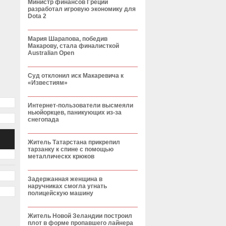
Министр финансов Греции
разработал игровую экономику для
Dota 2
Мария Шарапова, победив
Макарову, стала финалисткой
Australian Open
Суд отклонил иск Макаревича к
«Известиям»
Интернет-пользователи высмеяли
ньюйоркцев, паникующих из-за
снегопада
Житель Татарстана прикрепил
тарзанку к спине с помощью
металлическх крюков
Задержанная женщина в
наручниках смогла угнать
полицейскую машину
Житель Новой Зеландии построил
плот в форме пропавшего лайнера