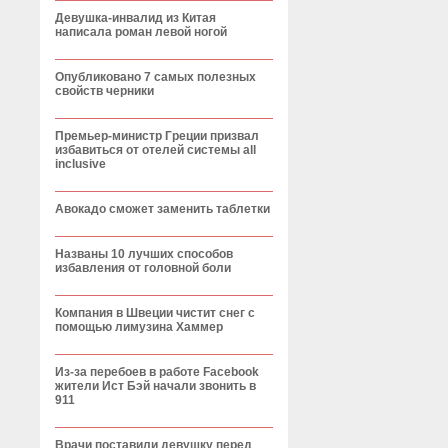
Девушка-инвалид из Китая
написала роман левой ногой
Опубликовано 7 самых полезных
свойств черники
Премьер-министр Греции призвал
избавиться от отелей системы all
inclusive
Авокадо сможет заменить таблетки
Названы 10 лучших способов
избавления от головной боли
Компания в Швеции чистит снег с
помощью лимузина Хаммер
Из-за перебоев в работе Facebook
жители Ист Бэй начали звонить в
911
Врачи поставили девушку перед