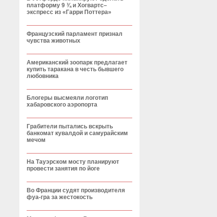
платформу 9 ¾ и Хогвартс–
экспресс из «Гарри Поттера»
Французский парламент признал
чувства животных
Американский зоопарк предлагает
купить таракана в честь бывшего
любовника
Блогеры высмеяли логотип
хабаровского аэропорта
Грабители пытались вскрыть
банкомат кувалдой и самурайским
мечом
На Тауэрском мосту планируют
провести занятия по йоге
Во Франции судят производителя
фуа-гра за жестокость