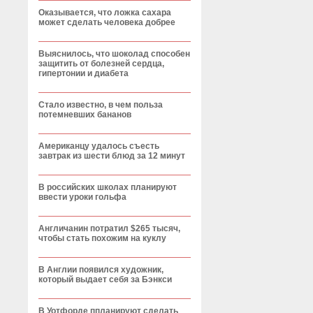
Оказывается, что ложка сахара
может сделать человека добрее
Выяснилось, что шоколад способен
защитить от болезней сердца,
гипертонии и диабета
Стало известно, в чем польза
потемневших бананов
Американцу удалось съесть
завтрак из шести блюд за 12 минут
В российских школах планируют
ввести уроки гольфа
Англичанин потратил $265 тысяч,
чтобы стать похожим на куклу
В Англии появился художник,
который выдает себя за Бэнкси
В Уотфорде ппланируют сделать