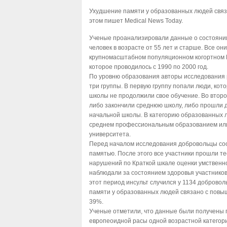
Ухудшение памяти у образованных людей связа
этом пишет Medical News Today.
Ученые проанализировали данные о состояни
человек в возрасте от 55 лет и старше. Все он
крупномасштабном популяционном когортном 
которое проводилось с 1990 по 2000 год.
По уровню образования авторы исследования 
три группы. В первую группу попали люди, ко
школы не продолжили свое обучение. Во второ
либо закончили среднюю школу, либо прошли 
начальной школы. В категорию образованных 
среднем профессиональным образованием или
университета.
Перед началом исследования добровольцы со
памятью. После этого все участники прошли т
нарушений по Краткой шкале оценки умственн
наблюдали за состоянием здоровья участников
этот период инсульт случился у 1134 добровол
памяти у образованных людей связано с повы
39%.
Ученые отметили, что данные были получены 
европеоидной расы одной возрастной категори