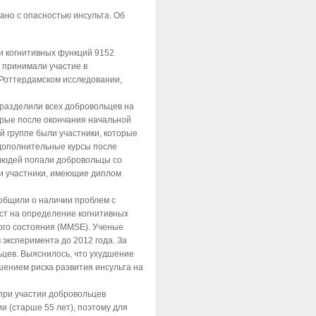
но с опасностью инсульта. Об
и когнитивных функций 9152
и принимали участие в
Роттердамском исследовании,
разделили всех добровольцев на
торые после окончания начальной
й группе были участники, которые
дополнительные курсы после
людей попали добровольцы со
 участники, имеющие диплом
общили о наличии проблем с
ест на определение когнитивных
ого состояния (MMSE). Ученые
 эксперимента до 2012 года. За
ьцев. Выяснилось, что ухудшение
шением риска развития инсульта на
при участии добровольцев
и (старше 55 лет), поэтому для