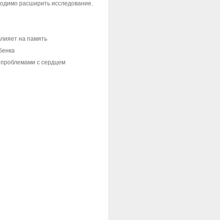
ходимо расширить исследование.
влияет на память
бенка
с проблемами с сердцем