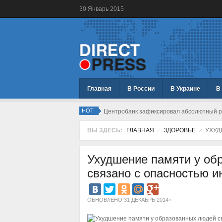
30
Январь
2015
Главная
В России
В Украине
В
HOT
Центробанк зафиксировал абсолютный ре
ВЫ ЗДЕСЬ:
ГЛАВНАЯ
ЗДОРОВЬЕ
УХУД
Ухудшение памяти у об
связано с опасностью и
ОБНОВЛЕНО 31 ДЕКАБРЬ 2014