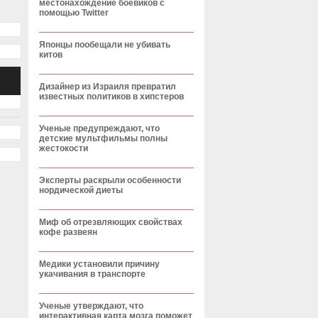
местонахождение боевиков с
помощью Twitter
Японцы пообещали не убивать
китов
Дизайнер из Израиля превратил
известных политиков в хипстеров
Ученые предупреждают, что
детские мультфильмы полны
жестокости
Эксперты раскрыли особенности
нордической диеты
Миф об отрезвляющих свойствах
кофе развеян
Медики установили причину
укачивания в транспорте
Ученые утверждают, что
интерактивная карта мозга поможет