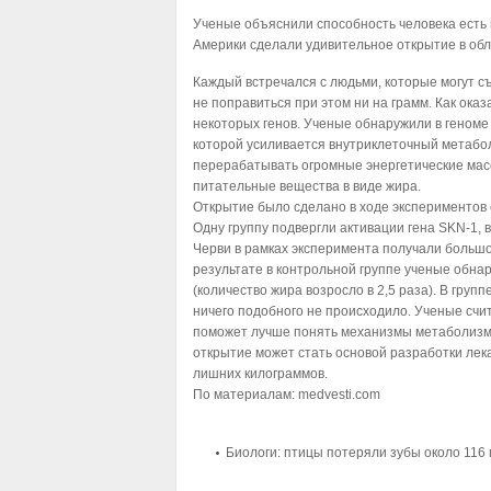
Ученые объяснили способность человека есть 
Америки сделали удивительное открытие в обл
Каждый встречался с людьми, которые могут с
не поправиться при этом ни на грамм. Как оказ
некоторых генов. Ученые обнаружили в геноме
которой усиливается внутриклеточный метабол
перерабатывать огромные энергетические мас
питательные вещества в виде жира.
Открытие было сделано в ходе экспериментов с
Одну группу подвергли активации гена SKN-1, 
Черви в рамках эксперимента получали большо
результате в контрольной группе ученые обна
(количество жира возросло в 2,5 раза). В груп
ничего подобного не происходило. Ученые счи
поможет лучше понять механизмы метаболизма
открытие может стать основой разработки лек
лишних килограммов.
По материалам: medvesti.com
Биологи: птицы потеряли зубы около 116 