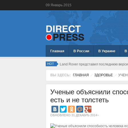
09
Январь
2015
Главная
В России
В Украине
В
HOT
Land Rover представил последнюю верс
ВЫ ЗДЕСЬ:
ГЛАВНАЯ
ЗДОРОВЬЕ
УЧЕН
Ученые объяснили спос
есть и не толстеть
ОБНОВЛЕНО 31 ДЕКАБРЬ 2014