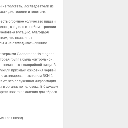
и не толстеть. Исследователи из
асти диетологии и генетики.
ъесть огромное количество пищи и
алось, все дело в особом строении
 человека мутацию, благодаря
изм, что позволяет
сы и не откладывать лишние
 червями Caenorhabditis elegans.
вторая группа была контрольной.
е количество калорийной пищи. В
ружили признаки ожирения червей
пе с активированным геном SKN-1
тают, что полученная информация
 в организме человека. В будущем
арств нового поколения для сброса
млн лет назад