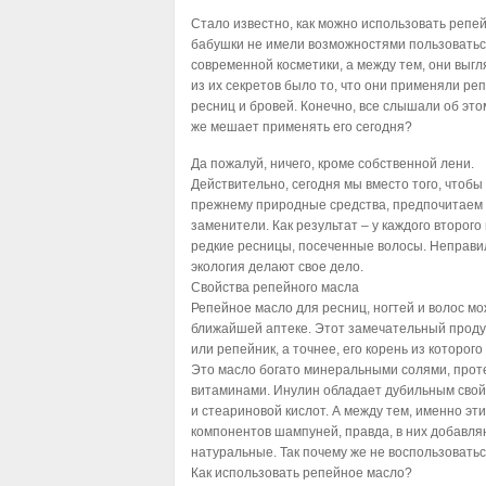
Стало известно, как можно использовать репе
бабушки не имели возможностями пользовать
современной косметики, а между тем, они выг
из их секретов было то, что они применяли ре
ресниц и бровей. Конечно, все слышали об это
же мешает применять его сегодня?
Да пожалуй, ничего, кроме собственной лени.
Действительно, сегодня мы вместо того, чтобы
прежнему природные средства, предпочитаем 
заменители. Как результат – у каждого второго
редкие ресницы, посеченные волосы. Неправи
экология делают свое дело.
Свойства репейного масла
Репейное масло для ресниц, ногтей и волос м
ближайшей аптеке. Этот замечательный проду
или репейник, а точнее, его корень из которог
Это масло богато минеральными солями, проте
витаминами. Инулин обладает дубильным свой
и стеариновой кислот. А между тем, именно эт
компонентов шампуней, правда, в них добавля
натуральные. Так почему же не воспользовать
Как использовать репейное масло?