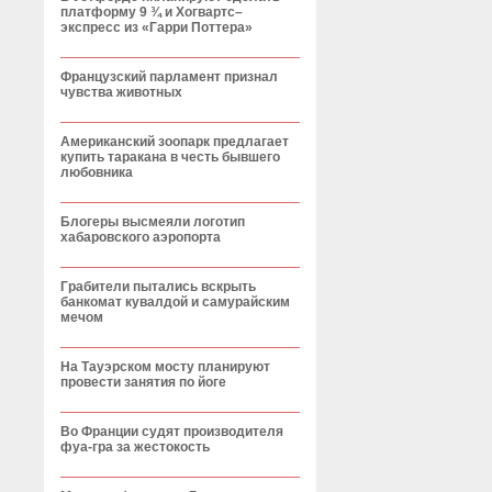
платформу 9 ¾ и Хогвартс–
экспресс из «Гарри Поттера»
Французский парламент признал
чувства животных
Американский зоопарк предлагает
купить таракана в честь бывшего
любовника
Блогеры высмеяли логотип
хабаровского аэропорта
Грабители пытались вскрыть
банкомат кувалдой и самурайским
мечом
На Тауэрском мосту планируют
провести занятия по йоге
Во Франции судят производителя
фуа-гра за жестокость