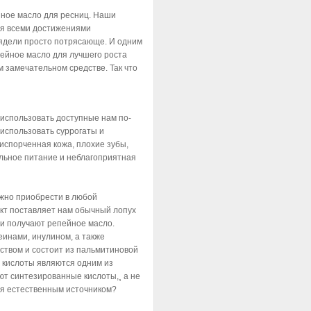
йное масло для ресниц. Наши
ся всеми достижениями
лядели просто потрясающе. И одним
пейное масло для лучшего роста
м замечательном средстве. Так что
 использовать доступные нам по-
использовать суррогаты и
 испорченная кожа, плохие зубы,
льное питание и неблагоприятная
ожно приобрести в любой
кт поставляет нам обычный лопух
о и получают репейное масло.
инами, инулином, а также
ством и состоит из пальмитиновой
и кислоты являются одним из
ют синтезированные кислоты,¸ а не
ся естественным источником?