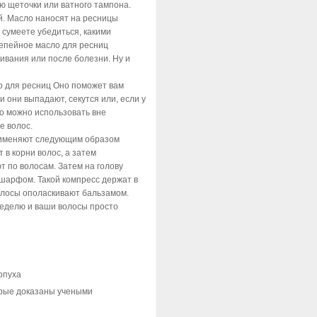
ю щеточки или ватного тампона.
й. Масло наносят на ресницы
 сумеете убедиться, какими
Репейное масло для ресниц
ивания или после болезни. Ну и
о для ресниц Оно поможет вам
и они выпадают, секутся или, если у
о можно использовать вне
е волос.
рименяют следующим образом
 в корни волос, а затем
 по волосам. Затем на голову
шарфом. Такой компресс держат в
волосы ополаскивают бальзамом.
неделю и ваши волосы просто
опуха
орые доказаны учеными