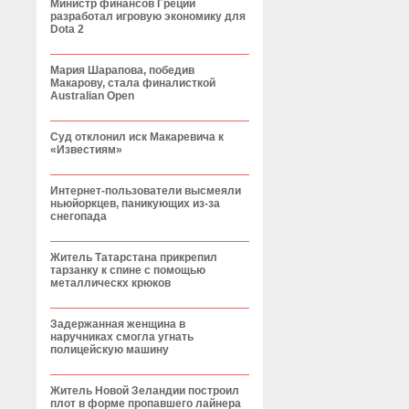
Министр финансов Греции
разработал игровую экономику для
Dota 2
Мария Шарапова, победив
Макарову, стала финалисткой
Australian Open
Суд отклонил иск Макаревича к
«Известиям»
Интернет-пользователи высмеяли
ньюйоркцев, паникующих из-за
снегопада
Житель Татарстана прикрепил
тарзанку к спине с помощью
металлическх крюков
Задержанная женщина в
наручниках смогла угнать
полицейскую машину
Житель Новой Зеландии построил
плот в форме пропавшего лайнера