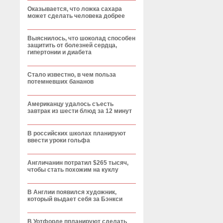
Оказывается, что ложка сахара
может сделать человека добрее
Выяснилось, что шоколад способен
защитить от болезней сердца,
гипертонии и диабета
Стало известно, в чем польза
потемневших бананов
Американцу удалось съесть
завтрак из шести блюд за 12 минут
В российских школах планируют
ввести уроки гольфа
Англичанин потратил $265 тысяч,
чтобы стать похожим на куклу
В Англии появился художник,
который выдает себя за Бэнкси
В Уотфорде ппланируют сделать