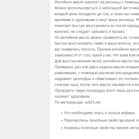
Репейное масло наносят на ресницы с помощь
Можно воспользоваться и небольшой кисточко
каждый день незадолго до сна, и скоро вы сами
крепкими и здоровыми станут ваши ресницы. 
помогает быстро восстановить их после наращ
конечно, не следует забывать о бровях.
Но репейное масло можно применять не тольк
быстро восстановить также и ваши волосы, есл
вас появилась перхоть. Причем репейное масл
зависимости от того, какой у вас тип кожи или ж
Для восстановления волос репейное масло п
Примерно, раз или два в неделю масло втирают
равномерно, с помощью расчески распределяют
надевают целлофан и обматывают ее теплым 
течение часа, после чего масло смывается и 
Проводите такую процедуру всего лишь раз в 
засияют здоровьем.
По материалам:
svit24.net
Что необходимо знать о пользе кефира
Перечислены лечебные свойства корня л
Названы полезные свойства орехов, кот