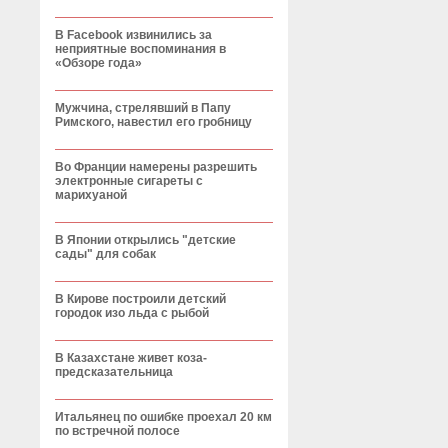
В Facebook извинились за
неприятные воспоминания в
«Обзоре года»
Мужчина, стрелявший в Папу
Римского, навестил его гробницу
Во Франции намерены разрешить
электронные сигареты с
марихуаной
В Японии открылись "детские
сады" для собак
В Кирове построили детский
городок изо льда с рыбой
В Казахстане живет коза-
предсказательница
Итальянец по ошибке проехал 20 км
по встречной полосе