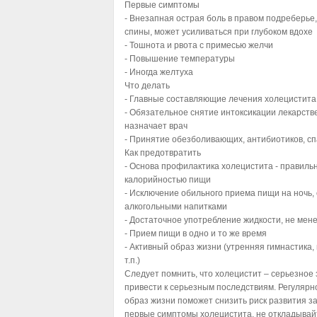
Первые симптомы
- Внезапная острая боль в правом подреберье
спины, может усиливаться при глубоком вдохе
- Тошнота и рвота с примесью желчи
- Повышение температуры
- Иногда желтуха
Что делать
- Главные составляющие лечения холецистита 
- Обязательное снятие интоксикации лекарст
назначает врач
- Принятие обезболивающих, антибиотиков, с
Как предотвратить
- Основа профилактика холецистита - правил
калорийностью пищи
- Исключение обильного приема пищи на ночь, 
алкогольными напитками
- Достаточное употребление жидкости, не менее
- Прием пищи в одно и то же время
- Активный образ жизни (утренняя гимнастика,
т.п.)
Следует помнить, что холецистит – серьезное
привести к серьезным последствиям. Регулярн
образ жизни поможет снизить риск развития з
первые симптомы холецистита, не откладывайт