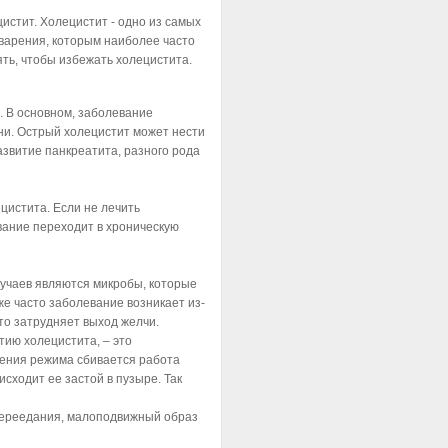
цистит. Холецистит - одно из самых
варения, которым наиболее часто
ть, чтобы избежать холецистита.
. В основном, заболевание
ни. Острый холецистит может нести
азвитие панкреатита, разного рода
цистита. Если не лечить
вание переходит в хроническую
учаев являются микробы, которые
же часто заболевание возникает из-
то затрудняет выход желчи.
ию холецистита, – это
дения режима сбивается работа
исходит ее застой в пузыре. Так
переедания, малоподвижный образ