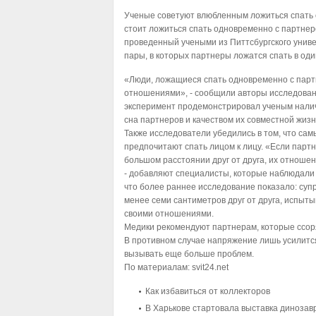
Ученые советуют влюбленным ложиться спать
стоит ложиться спать одновременно с партнеро
проведенный учеными из Питтсбургского униве
пары, в которых партнеры ложатся спать в оди
«Люди, ложащиеся спать одновременно с пар
отношениями», - сообщили авторы исследован
эксперимент продемонстрировал ученым нали
сна партнеров и качеством их совместной жизн
Также исследователи убедились в том, что са
предпочитают спать лицом к лицу. «Если парт
большом расстоянии друг от друга, их отнош
- добавляют специалисты, которые наблюдали 
что более раннее исследование показало: супр
менее семи сантиметров друг от друга, испы
своими отношениями.
Медики рекомендуют партнерам, которые ссоря
В противном случае напряжение лишь усилится
вызывать еще больше проблем.
По материалам:
svit24.net
Как избавиться от коллекторов
В Харькове стартовала выставка динозав