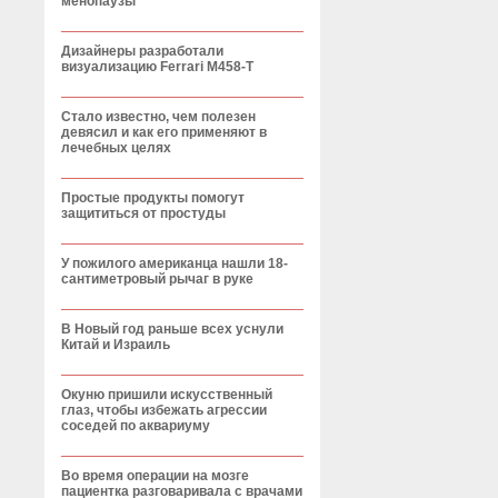
менопаузы
Дизайнеры разработали
визуализацию Ferrari М458-T
Стало известно, чем полезен
девясил и как его применяют в
лечебных целях
Простые продукты помогут
защититься от простуды
У пожилого американца нашли 18-
сантиметровый рычаг в руке
В Новый год раньше всех уснули
Китай и Израиль
Окуню пришили искусственный
глаз, чтобы избежать агрессии
соседей по аквариуму
Во время операции на мозге
пациентка разговаривала с врачами