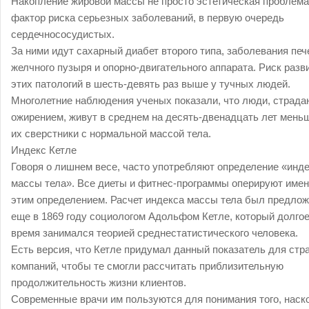
Накопление жировой массы не просто эстетическая проблема
фактор риска серьезных заболеваний, в первую очередь
сердечнососудистых.
За ними идут сахарный диабет второго типа, заболевания печ
желчного пузыря и опорно-двигательного аппарата. Риск разв
этих патологий в шесть-девять раз выше у тучных людей.
Многолетние наблюдения ученых показали, что люди, страд
ожирением, живут в среднем на десять-двенадцать лет мень
их сверстники с нормальной массой тела.
Индекс Кетле
Говоря о лишнем весе, часто употребляют определение «инд
массы тела». Все диеты и фитнес-программы оперируют име
этим определением. Расчет индекса массы тела был предло
еще в 1869 году социологом Адольфом Кетле, который долго
время занимался теорией среднестатистического человека.
Есть версия, что Кетле придумал данный показатель для стр
компаний, чтобы те смогли рассчитать приблизительную
продолжительность жизни клиентов.
Современные врачи им пользуются для понимания того, наск