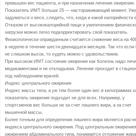
превышен вес пациента, и при назначении лечения ожирения.
Показатель ИМТ больше 25 — настораживающий момент. Уже
задуматься о весе, следить, что, когда и какой калорийности 
Отказом от высококалорийной пищи и увеличением физическ
нагрузки можно легко подкорректировать свой показатель.
Физиологически оправданным считается снижение веса на 40
в неделю в течение шести-двенадцати месяцев. Так что есл
не слишком высок, то худеть можно с удовольствием.
При высоком ИМТ состояние ожирения как болезнь надо леч
медикаментами и не откладывая. Лечение проходит в стацио
под наблюдением врачей.
Индекс центрального ожирения
Индекс массы тела, а уж тем более один вес в килограммах к
показатель ожирения подходит не для всех. Например, у
спортсменов вес больше не за счет лишнего жира, а за счет
мышечной массы.
Более точным для определения лишнего жира является расче
индекса центрального ожирения. Под центральным ожирение
ожирением абдоминального типа, понимается отложение жира