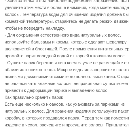
- Зона затылка и лба наиболее подвержены загрязнению, поэ
уделяйте этим местам больше внимания, когда моете наклад
волосы. Температура воды для очищения изделия должна бы
комнатной температуры, старайтесь не делать резких движен
чтобы не повредить накладку.
- Для сохранения естественного вида натуральных волос,
используйте бальзамы и кремы, которые сделают шевелюру
шелковистой и блестящей. После применения питательных ср
промойте парик холодной водой от корней к кончикам волос.
- Сушите парик бережно и ни в коем случае не размещайте ег
вблизи источников тепла. Мокрое изделие завершите в полот
нежными движениями отожмите до полного высыхания. Стар
не расчесывать влажные волосы, неправильная сушка может
привести к деформации парика и выпадению волос.
Как правильно хранить парик
Есть еще несколько нюансов, как ухаживать за париками из
натуральных волос. Для хранения изделия используйте пакет
коробку, в которых продавался парик. Перед тем как помести
изделие в чехол, расчешите и просушите волосы. При длите