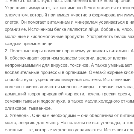
1. Белки способствуют восстановлению клеток всех органов.
Укрепляют иммунитет, так как именно белок является строит
элементом, который принимает участие в формировании имм
клеток. Он помогает витаминам и минералам усваиваться в 
организме. Источником белка являются яйца, бобовые, мясо,
молочные и кисломолочные продукты. Употреблять белок ва
каждым приемом пищи.
2. Полезные жиры помогают организму усваивать витамины А,
К, обеспечивают организм запасом энергии, делают клетки
непроницаемыми для вирусов, токсинов. А также уменьшают
воспалительные процессы в организме. Омега-3 жирные кис
способствуют укреплению иммунной системы. Источниками
полезных жиров являются молочные жиры – сливки, сметана,
домашний творог природной жирности, печень трески, орехи,
семечки тыквы и подсолнуха, а также масла холодного отжим
оливковое, тыквенное.
3. Углеводы. Они нам необходимы – они обеспечивают питан
мозга, энергию для мышц. Но полезны не все углеводы, а тол
сложные – те, которые медленно усваиваются. Источники с