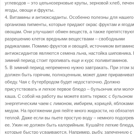
углеводов – это цельнозерновые крупы, зерновой хлеб, печен
ягоды, овощи и фрукты.
4. Витамины и антиоксиданты. Особенно полезны для нашего
организма пигменты, которые придают окрас фруктам и ягода
овощам. Они улучшают обмен веществ, а также препятствую
разрешению клеток вредными веществами – свободными
радикалами. Помимо фруктов и овощей, источником витамино
антиоксидантов являются семена льна, настойка шиповника. 
зимний период стоит пропивать еще и курс поливитаминов.
5. В зимний период непременно нужно завтракать. При этом з
должен быть горячим, полноценным, может даже приравниват
обеду. Чая с бутербродом будет недостаточно. Должно
присутствовать и легкое первое блюдо – бульончик или моло
каша. С собой на работу вы можете взять термос с бульоном
энергетическим чаем с лимоном, имбирем, корицей, яблоками
медом. На протяжении дня пейте много жидкости, но обязате
теплой. Даже если вы пьете простую воду – немного подогрев
ее. Ужин не должен быть калорийным. Кушайте легкие блюда
которые быстро усваиваются. Например, рыбу, запеченную с