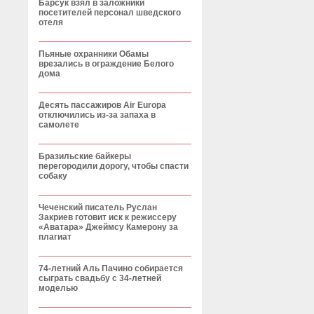
Барсук взял в заложники
посетителей персонал шведского
отеля
Пьяные охранники Обамы
врезались в ограждение Белого
дома
Десять пассажиров Air Europa
отключились из-за запаха в
самолете
Бразильские байкеры
перегородили дорогу, чтобы спасти
собаку
Чеченский писатель Руслан
Закриев готовит иск к режиссеру
«Аватара» Джеймсу Камерону за
плагиат
74-летний Аль Пачино собирается
сыграть свадьбу с 34-летней
моделью