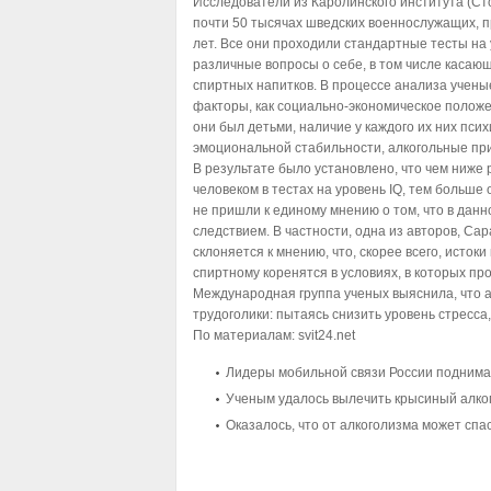
Исследователи из Каролинского института (Ст
почти 50 тысячах шведских военнослужащих, п
лет. Все они проходили стандартные тесты на 
различные вопросы о себе, в том числе касаю
спиртных напитков. В процессе анализа учены
факторы, как социально-экономическое положен
они был детьми, наличие у каждого их них пси
эмоциональной стабильности, алкогольные при
В результате было установлено, что чем ниже
человеком в тестах на уровень IQ, тем больше
не пришли к единому мнению о том, что в данн
следствием. В частности, одна из авторов, Сар
склоняется к мнению, что, скорее всего, истоки к
спиртному коренятся в условиях, в которых п
Международная группа ученых выяснила, что а
трудоголики: пытаясь снизить уровень стресса
По материалам:
svit24.net
Лидеры мобильной связи России подним
Ученым удалось вылечить крысиный алко
Оказалось, что от алкоголизма может спа