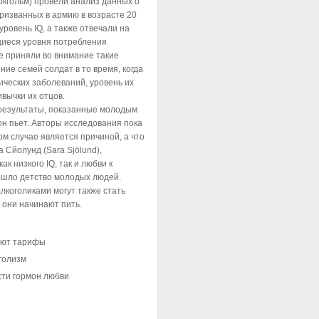
окгольм) провели анализ данных о
ризванных в армию в возрасте 20
уровень IQ, а также отвечали на
щиеся уровня потребления
е приняли во внимание такие
ие семей солдат в то время, когда
хических заболеваний, уровень их
вычки их отцов.
 результаты, показанные молодым
 он пьет. Авторы исследования пока
ом случае является причиной, а что
а Сйолунд (Sara Sjölund),
ак низкого IQ, так и любви к
рошло детство молодых людей.
лкоголиками могут также стать
, они начинают пить.
ают тарифы
голизм
сти гормон любви