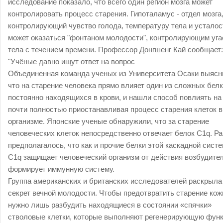
исследование показало, что всего один регион мозга может
контролировать процесс старения. Гипоталамус - отдел мозга
контролирующий чувство голода, температуру тела и усталос
может оказаться "фонтаном молодости", контролирующим уга
тела с течением времени. Профессор Донгшенг Кай сообщает:
"Учёные давно ищут ответ на вопрос
Объединенная команда ученых из Университета Осаки выясн
что на старение человека прямо влияет один из сложных белк
постоянно находящихся в крови, и нашли способ повлиять на 
почти полностью приостанавливая процесс старения клеток в
организме. Японские ученые обнаружили, что за старение
человеческих клеток непосредственно отвечает белок C1q. Р
предполагалось, что как и прочие белки этой каскадной сист
C1q защищает человеческий организм от действия возбудител
формирует иммунную систему.
Группа американских и британских исследователей раскрыла
секрет вечной молодости. Чтобы предотвратить старение кож
нужно лишь разбудить находящиеся в состоянии «спячки»
стволовые клетки, которые выполняют регенерирующую фун