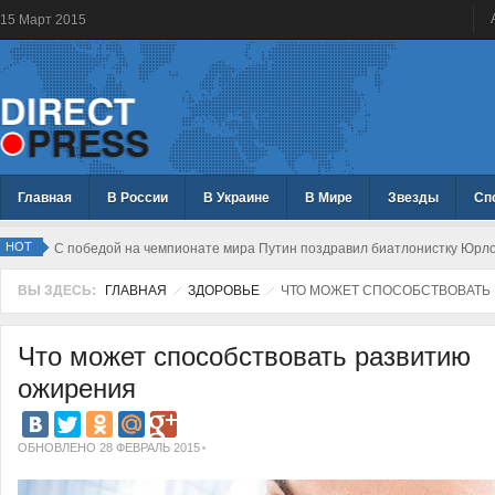
15
Март
2015
Главная
В России
В Украине
В Мире
Звезды
Сп
HOT
С победой на чемпионате мира Путин поздравил биатлонистку Юрл
ВЫ ЗДЕСЬ:
ГЛАВНАЯ
ЗДОРОВЬЕ
ЧТО МОЖЕТ СПОСОБСТВОВАТЬ
Что может способствовать развитию
ожирения
ОБНОВЛЕНО 28 ФЕВРАЛЬ 2015