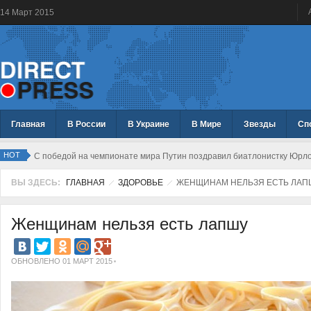
14
Март
2015
Главная
В России
В Украине
В Мире
Звезды
Сп
HOT
С победой на чемпионате мира Путин поздравил биатлонистку Юрл
ВЫ ЗДЕСЬ:
ГЛАВНАЯ
ЗДОРОВЬЕ
ЖЕНЩИНАМ НЕЛЬЗЯ ЕСТЬ ЛАП
Женщинам нельзя есть лапшу
ОБНОВЛЕНО 01 МАРТ 2015