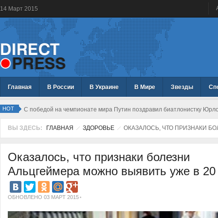
14
Март
2015
Главная
В России
В Украине
В Мире
Звезды
Сп
HOT
С победой на чемпионате мира Путин поздравил биатлонистку Юрл
ВЫ ЗДЕСЬ:
ГЛАВНАЯ
ЗДОРОВЬЕ
ОКАЗАЛОСЬ, ЧТО ПРИЗНАКИ БО
Оказалось, что признаки болезни
Альцгеймера можно выявить уже в 20
ОБНОВЛЕНО 03 МАРТ 2015