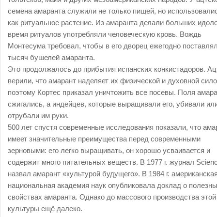
семена амаранта служили не только пищей, но использовали
как ритуальное растение. Из амаранта делали больших идоло
время ритуалов употребляли человеческую кровь. Вождь
Монтесума требовал, чтобы в его дворец ежегодно поставля
тысяч бушелей амаранта.
Это продолжалось до прибытия испанских конкистадоров. Ац
верили, что амарант наделяет их физической и духовной сило
поэтому Кортес приказал уничтожить все посевы. Поля амар
сжигались, а индейцев, которые выращивали его, убивали ил
отрубали им руки.
500 лет спустя современные исследования показали, что ама
имеет значительные преимущества перед современными
зерновыми: его легко выращивать, он хорошо усваивается и
содержит много питательных веществ. В 1977 г. журнал Scien
назвал амарант «культурой будущего». В 1984 г. американска
национальная академия наук опубликовала доклад о полезн
свойствах амаранта. Однако до массового производства этой
культуры ещё далеко.