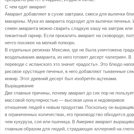
С чем едят амарант
Амарант добавляют в сухие завтраки, смеси для выпечки бли
макароны. Мука из амаранта подходит для выпечки печенья. 
семян амаранта можно сварить сладкую кашу на завтрак или
пикантный гарнир. Если прокалить амарант на сковороде, по
нечто похожее на мелкий попкорн.
В отдельных регионах Мексики, где не была уничтожена трад
возделывания амаранта, из него готовят десерт «алегрия». В
переводе с испанского это значит «радость». Это блюдо нап
рисовое хрустящее печенье, в него добавляют тыквенные сем
инжир. Этот древний десерт был изобретён ацтеками.
Выращивание
Две главные причины, почему амарант до сих пор не пользуе
массовой популярностью ― высокая цена и недоверивое
отношение людей к новым продуктам. Поскольку он выращив
в ограниченных количествах, его производство обходится до
чем кукуруза, соя или пшеница. В Америке амарант выращив
главным образом для людей, страдающих аллергией на глюти