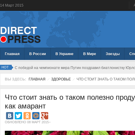
14
Март
2015
Главная
В России
В Украине
В Мире
Звезды
Сп
HOT
С победой на чемпионате мира Путин поздравил биатлонистку Юрл
ВЫ ЗДЕСЬ:
ГЛАВНАЯ
ЗДОРОВЬЕ
ЧТО СТОИТ ЗНАТЬ О ТАКОМ ПОЛ
Что стоит знать о таком полезно проду
как амарант
ОБНОВЛЕНО 08 МАРТ 2015