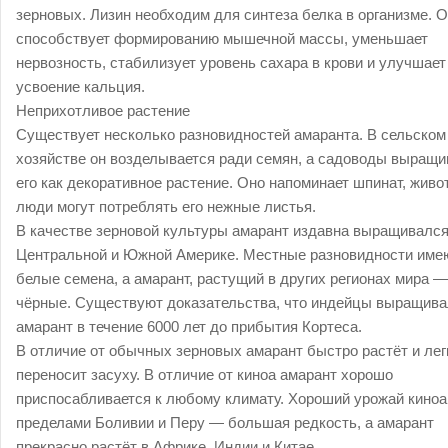
зерновых. Лизин необходим для синтеза белка в организме. 
способствует формированию мышечной массы, уменьшает
нервозность, стабилизует уровень сахара в крови и улучшает
усвоение кальция.
Неприхотливое растение
Существует несколько разновидностей амаранта. В сельском
хозяйстве он возделывается ради семян, а садоводы выращ
его как декоративное растение. Оно напоминает шпинат, живо
люди могут потреблять его нежные листья.
В качестве зерновой культуры амарант издавна выращивался
Центральной и Южной Америке. Местные разновидности име
белые семена, а амарант, растущий в других регионах мира ―
чёрные. Существуют доказательства, что индейцы выращив
амарант в течение 6000 лет до прибытия Кортеса.
В отличие от обычных зерновых амарант быстро растёт и лег
переносит засуху. В отличие от киноа амарант хорошо
приспосабливается к любому климату. Хороший урожай киноа
пределами Боливии и Перу ― большая редкость, а амарант
прекрасно растёт в Африке, Индии и Китае.