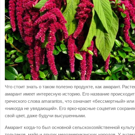
Что стоит знать о таком полезно продукте, как амарант. Расте
амарант имеет интересную историю. Его название происходит
греческого слова amarantos, что означает «бессмертный» или
«никогда не увядающий». Его ярко-красные соцветия сохраня
свой цвет, даже будучи высушенными.
Амарант когда-то был основной сельскохозяйственной культ
тольтеков, майя и других мезоамериканских народов. У ацтек