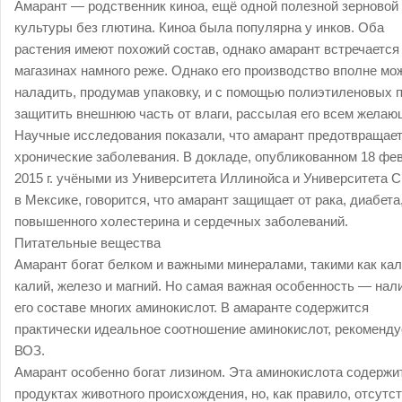
Амарант ― родственник киноа, ещё одной полезной зерновой
культуры без глютина. Киноа была популярна у инков. Оба
растения имеют похожий состав, однако амарант встречается
магазинах намного реже. Однако его производство вполне мо
наладить, продумав упаковку, и с помощью полиэтиленовых 
защитить внешнюю часть от влаги, рассылая его всем желаю
Научные исследования показали, что амарант предотвращае
хронические заболевания. В докладе, опубликованном 18 фе
2015 г. учёными из Университета Иллинойса и Университета 
в Мексике, говорится, что амарант защищает от рака, диабета
повышенного холестерина и сердечных заболеваний.
Питательные вещества
Амарант богат белком и важными минералами, такими как кал
калий, железо и магний. Но самая важная особенность ― нал
его составе многих аминокислот. В амаранте содержится
практически идеальное соотношение аминокислот, рекоменд
ВОЗ.
Амарант особенно богат лизином. Эта аминокислота содержи
продуктах животного происхождения, но, как правило, отсутст