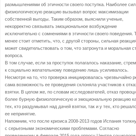
размышлениями об этичности своего поступка. Наиболее си
физиологическую реакцию вызывал вопрос максимизации
собственной выгоды. Таким образом, выяснили ученые,
некорректно связывать эмоциональное возбуждение
исключительно с сомнениями в этичности своего поведения. 
менее стоит отметить, что, с другой стороны, сильная реакци
может свидетельствовать о том, что затронута и моральная с
вопроса.
В том случае, если за проступок полагалось наказание, стре
к социально желательному поведению лишь усиливалось.
Несмотря на то, что проверка инициировалась чрезвычайно р
сама возможность ее проведения склоняла участников к отка
взятки. В целом же, по словам исследователей, отказ провоц
более бурную физиологическую и эмоциональную реакцию ка
тех, кто раздумывал над дачей взятки, так и у тех, кто решал
ее непринятие.
Напомним, что после кризиса 2008-2013 годов Испания толкн
с серьезными экономическими проблемами. Согласно
проведенному в феврале 2015 года опросу Центра социологи