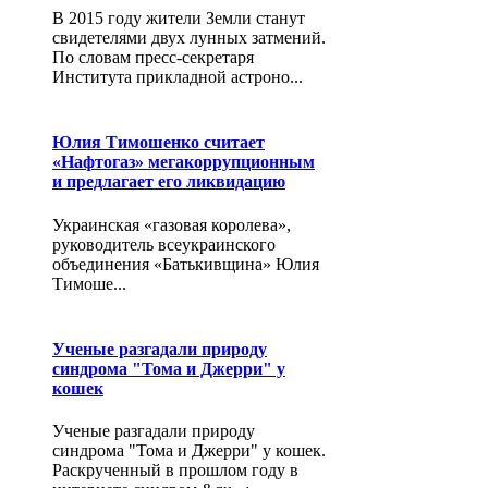
В 2015 году жители Земли станут
свидетелями двух лунных затмений.
По словам пресс-секретаря
Института прикладной астроно...
Юлия Тимошенко считает
«Нафтогаз» мегакоррупционным
и предлагает его ликвидацию
Украинская «газовая королева»,
руководитель всеукраинского
объединения «Батькивщина» Юлия
Тимоше...
Ученые разгадали природу
синдрома "Тома и Джерри" у
кошек
Ученые разгадали природу
синдрома "Тома и Джерри" у кошек.
Раскрученный в прошлом году в