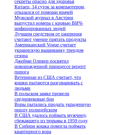
секреты опасно для здоровья
Китаец, 14 суток за компьютером,
отказался от помощи врачей
Мужской журнал в Австрии
выпустил номера с кровью ВИЧ-
инфицированных людей
Лучшим средством от ожирения
считают умение прятать продукты
Американский Vogue считает
украинскую вышиванку трендом
сезона
Джейми Оливер посвятил
новорожденной принцессе рецепт
пирога
Ветеринар из США считает, что
кошки пытаются разговаривать с
людьми
В польском замке провели
средневековые бои
Воры пытались продать украденную
пиццу полицейским
В США удалось поймать мужчину,
сбежавшего из тюрьмы в 1959 году
В Сибири кошка помогла поймать
квартирного вора