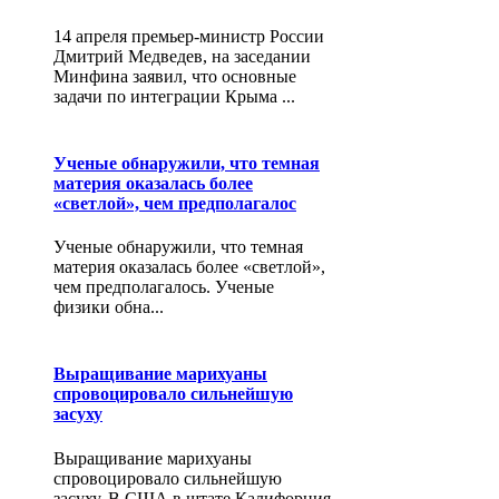
14 апреля премьер-министр России
Дмитрий Медведев, на заседании
Минфина заявил, что основные
задачи по интеграции Крыма ...
Ученые обнаружили, что темная
материя оказалась более
«светлой», чем предполагалос
Ученые обнаружили, что темная
материя оказалась более «светлой»,
чем предполагалось‏. Ученые
физики обна...
Выращивание марихуаны
спровоцировало сильнейшую
засуху
Выращивание марихуаны
спровоцировало сильнейшую
засуху. В США в штате Калифорния