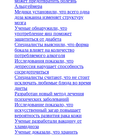
может предотвратить болезнь
Альцгеймера
Медики установили, что всего одна
доза кокаина изменяет структуру
мозга
Ученые обнаружили, что
употребление яиц поможет
защититься от диабета
Специалисты выяснили, что форма
бокала влияет на количество
потребляемого алкоголя
Исследования показали, что
депрессия нарушает способность
сосредоточиться
Специалисты считают, что не стоит
исключать любимые блюда во время
диеты
Разработан новый метод лечения
психических заболеваний
Исследование показало, что
искусственный загар повышает
вероятность развития рака кожи
Ученые разработали вакцину от
хламидиоза
Ученые доказали, что хранить