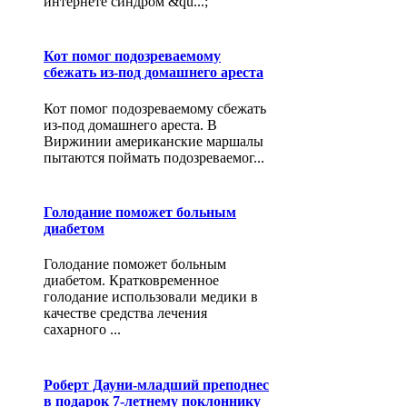
интернете синдром &qu...;
Кот помог подозреваемому
сбежать из-под домашнего ареста
Кот помог подозреваемому сбежать
из-под домашнего ареста. В
Виржинии американские маршалы
пытаются поймать подозреваемог...
Голодание поможет больным
диабетом
Голодание поможет больным
диабетом. Кратковременное
голодание использовали медики в
качестве средства лечения
сахарного ...
Роберт Дауни-младший преподнес
в подарок 7-летнему поклоннику