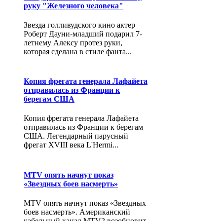
руку "Железного человека"
Звезда голливудского кино актер
Роберт Дауни-младший подарил 7-
летнему Алексу протез руки,
которая сделана в стиле фанта...
Копия фрегата генерала Лафайета
отправилась из Франции к
берегам США
Копия фрегата генерала Лафайета
отправилась из Франции к берегам
США. Легендарный парусный
фрегат XVIII века L'Hermi...
MTV опять начнут показ
«Звездных боев насмерть»
MTV опять начнут показ «Звездных
боев насмерть». Американский
кабельный канал MTV2 возобновит