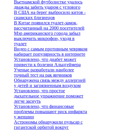
Вьетнамской футболистке удалось
дважды забить ударом с углового
В США на берег выбросило китов -
сиамских близнецов
В Китае появился туалет-замок,
рассчитанный на 2000 посетителей
Мэр американского города забыл
выключить микрофон, уходя в
туалет
Видео с самым противным чевряком
набирает популярность в интернете
Установлено, что диабет может
привести к болезни Альцгеймера
Ученые разработали наиболее
точный тест на рак яичников
Обнаружена связь между аллергией
у детей и загрязненным воздухом
Установлено, что простое
дыхательное упражнение поможет
легче заснуть
Установлено, что финансовые
проблемы повышают риск инфаркта
у женщин
Астрономы обнаружили пульсар с
гигантской орбитой вокруг