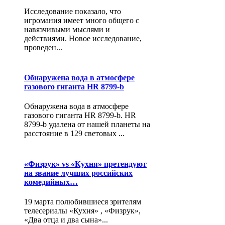
Исследование показало, что
игромания имеет много общего с
навязчивыми мыслями и
действиями. Новое исследование,
проведен...
Обнаружена вода в атмосфере
газового гиганта HR 8799-b
Обнаружена вода в атмосфере
газового гиганта HR 8799-b. HR
8799-b удалена от нашей планеты на
расстояние в 129 световых ...
«Физрук» vs «Кухня» претендуют
на звание лучших российских
комедийных…
19 марта полюбившиеся зрителям
телесериалы «Кухня» , «Физрук»,
«Два отца и два сына»...