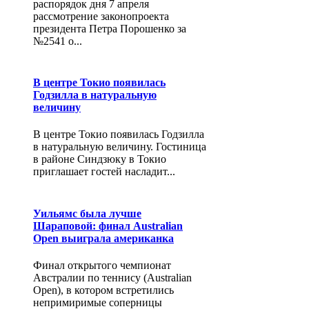
распорядок дня 7 апреля
рассмотрение законопроекта
президента Петра Порошенко за
№2541 о...
В центре Токио появилась
Годзилла в натуральную
величину
В центре Токио появилась Годзилла
в натуральную величину. Гостиница
в районе Синдзюку в Токио
приглашает гостей насладит...
Уильямс была лучше
Шараповой: финал Australian
Open выиграла американка
Финал открытого чемпионат
Австралии по теннису (Australian
Open), в котором встретились
непримиримые соперницы