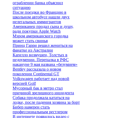
ограблении банка объяснил
ситуацию
После поездки во Францию в
школьном автобусе нашли двух
нелегальных иммигрантов
Американец продал сына и душу,
ради покупки Apple Watch
Мэром американского городка
может стать свинья
Принц Гарри решил жениться на
фанатке из Австралии
Капелло возмущен, Толстых в
недоумении. Перепалка в РФС
накануне 9 мая названа «безумием»
Bentley рассказала о новом
поколении Continental GT
Volkswagen работает над новой
версией Golf
Мусорный бак в метро стал
причиной зрелищного инцидента
Собака продолжала кататься на
лодке, после падения хозяина за борт
Бибер намерен стать
профессиональным рестлером
В интернете появилось видео с