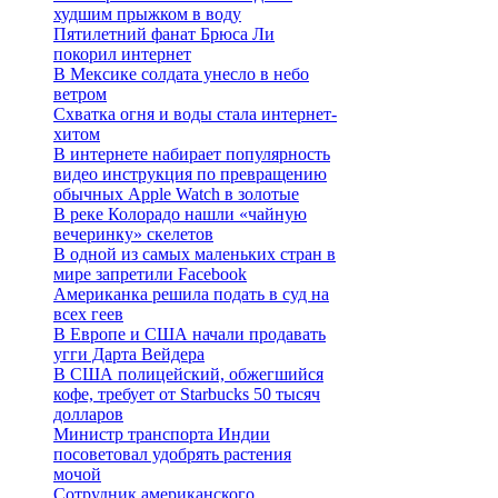
худшим прыжком в воду
Пятилетний фанат Брюса Ли
покорил интернет
В Мексике солдата унесло в небо
ветром
Схватка огня и воды стала интернет-
хитом
В интернете набирает популярность
видео инструкция по превращению
обычных Apple Watch в золотые
В реке Колорадо нашли «чайную
вечеринку» скелетов
В одной из самых маленьких стран в
мире запретили Facebook
Американка решила подать в суд на
всех геев
В Европе и США начали продавать
угги Дарта Вейдера
В США полицейский, обжегшийся
кофе, требует от Starbucks 50 тысяч
долларов
Министр транспорта Индии
посоветовал удобрять растения
мочой
Сотрудник американского