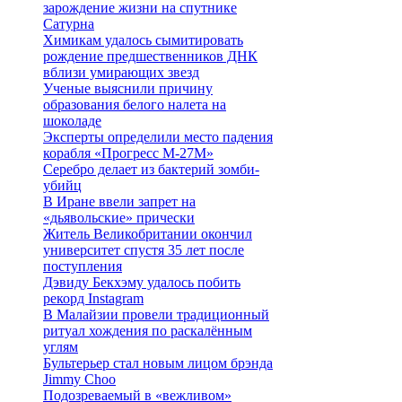
зарождение жизни на спутнике
Сатурна
Химикам удалось сымитировать
рождение предшественников ДНК
вблизи умирающих звезд
Ученые выяснили причину
образования белого налета на
шоколаде
Эксперты определили место падения
корабля «Прогресс М-27М»
Серебро делает из бактерий зомби-
убийц
В Иране ввели запрет на
«дьявольские» прически
Житель Великобритании окончил
университет спустя 35 лет после
поступления
Дэвиду Бекхэму удалось побить
рекорд Instagram
В Малайзии провели традиционный
ритуал хождения по раскалённым
углям
Бультерьер стал новым лицом брэнда
Jimmy Choo
Подозреваемый в «вежливом»